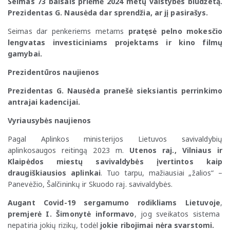
Seimas 73 balsais priėmė 2024 metų valstybės biudžetą.
Prezidentas G. Nausėda dar sprendžia, ar jį pasirašys.
Seimas dar penkeriems metams
pratęsė pelno mokesčio
lengvatas
investiciniams projektams ir kino filmų
gamybai.
Prezidentūros naujienos
Prezidentas G. Nausėda pranešė sieksiantis perrinkimo
antrajai kadencijai.
Vyriausybės naujienos
Pagal Aplinkos ministerijos
Lietuvos savivaldybių
aplinkosaugos reitingą
2023 m.
Utenos raj., Vilniaus ir
Klaipėdos miestų savivaldybės įvertintos kaip
draugiškiausios aplinkai
. Tuo tarpu, mažiausiai „žalios“ –
Panevėžio, Šalčininkų ir Skuodo raj. savivaldybės.
Augant Covid-19 sergamumo rodikliams Lietuvoje
,
premjerė I. Šimonytė informavo
, jog sveikatos sistema
nepatiria jokių rizikų, todėl
jokie ribojimai nėra svarstomi.