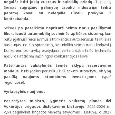
negalės būti jokių cukraus ir saldiklių priedų.
Taip pat,
Seimas
sugrąžino galimybę tabako industrijai teikti
paramą kovai su nelegalia rūkalų prekyba ir
kontrabanda.
Seimas
po pateikimo nepritarė Seimo narių pasiūlymui
liberalizuoti automobilių techninės apžiūros sistemą
, kuri
būtų įgalinusi reikalavimus atitinkančius autoservisus teikti šias
paslaugas. Po šio sprendimo, keturiolika Seimo narių kreipėsi į
Konkurencijos tarybą prašydami įvertinti dabartinės techninės
apžiūros atitikimą sąžiningos konkurencijos laisvei.
Patvirtintas valstybinės žemės sklypų rezervavimo
modelis
, kuris įgalins paruoštų ir iš anksto sutvarkytų
sklypų
pasiūlą naujoms stambioms investicijoms
(ypač
regionuose).
Vyriausybės naujienos
Pasirašytas ministrų lygmens veiksmų planas dėl
Vokietijos brigados dislokavimo Lietuvoje
. 2025-2026 m.
vyks pagrindinis brigados vienetų atvykimas į Lietuvą, o 2027