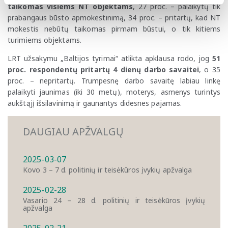
taikomas visiems NT objektams
, 27 proc. – palaikytų tik
prabangaus būsto apmokestinimą, 34 proc. – pritartų, kad NT
mokestis nebūtų taikomas pirmam būstui, o tik kitiems
turimiems objektams.
LRT užsakymu „Baltijos tyrimai“ atlikta apklausa rodo, jog
51
proc. respondentų pritartų 4 dienų darbo savaitei
, o 35
proc. – nepritartų. Trumpesnę darbo savaitę labiau linkę
palaikyti jaunimas (iki 30 metų), moterys, asmenys turintys
aukštąjį išsilavinimą ir gaunantys didesnes pajamas.
DAUGIAU APŽVALGŲ
2025-03-07
Kovo 3 – 7 d. politinių ir teisėkūros įvykių apžvalga
2025-02-28
Vasario 24 – 28 d. politinių ir teisėkūros įvykių
apžvalga