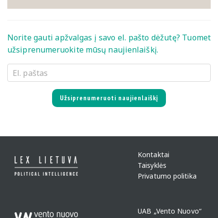
Norite gauti apžvalgas į savo el. pašto dėžutę? Tuomet
užsiprenumeruokite mūsų naujienlaiškį.
Užsiprenumeruoti naujienlaiškį
Kontaktai
Taisyklės
Privatumo politika
UAB „Vento Nuovo“