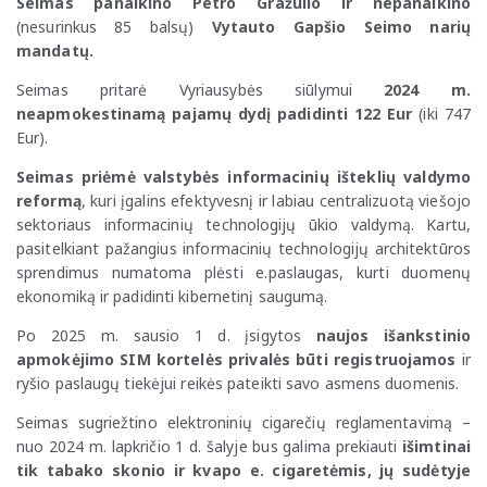
Seimas panaikino Petro Gražulio ir nepanaikino
(nesurinkus 85 balsų)
Vytauto Gapšio Seimo narių
mandatų.
Seimas pritarė Vyriausybės siūlymui
2024 m.
neapmokestinamą pajamų dydį padidinti 122 Eur
(iki 747
Eur).
Seimas priėmė valstybės informacinių išteklių valdymo
reformą
, kuri įgalins efektyvesnį ir labiau centralizuotą viešojo
sektoriaus informacinių technologijų ūkio valdymą. Kartu,
pasitelkiant pažangius informacinių technologijų architektūros
sprendimus numatoma plėsti e.paslaugas, kurti duomenų
ekonomiką ir padidinti kibernetinį saugumą.
Po 2025 m. sausio 1 d. įsigytos
naujos išankstinio
apmokėjimo SIM kortelės privalės būti registruojamos
ir
ryšio paslaugų tiekėjui reikės pateikti savo asmens duomenis.
Seimas sugriežtino elektroninių cigarečių reglamentavimą –
nuo 2024 m. lapkričio 1 d. šalyje bus galima prekiauti
išimtinai
tik tabako skonio ir kvapo e. cigaretėmis, jų sudėtyje