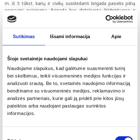
m. iš 5 tūkst. karių ir civilių susidedanti brigada pasieks pilną
operacinį pajėgumą. Brigada bus dislokuota Rūdninkuose ir
Rukloje, o dalis karių (įskaitant ir jų šeimos narių) gyvens
Vilniuje bei Kaune, todėl tarp šių regionų planuojama plėtoti
susisiekimo, švietimo infrastruktūrą bei vystyti bendras
Sutikimas
Išsami informacija
Apie
keliavimo galimybes tarp Vokietijos ir Lietuvos.
Nuo 2024 m. pradžios buvęs Lietuvos nuolatinis atstovas
Europos Sąjungoje
Simonas Šatūnas pareigose pakeis
Šioje svetainėje naudojami slapukai
Užsienio reikalų viceministrę Jovitą Neliupšienę,
kuri
Naudojame slapukus, kad galėtume suasmeninti turinį
išvyksta vadovauti Europos Sąjungos misijai Jungtinėse
bei skelbimus, teikti visuomeninės medijos funkcijas ir
Amerikos Valstijose.
analizuoti srautą. Be to, svetainės naudojimo informaciją
Europos Komisija leido naudoti 8,7 mln. iš Eur anksčiau
bendriname su visuomeninės medijos, reklamavimo ir
įšaldytų 26 mln. RRF plano lėšų
, kadangi buvo įgyvendinti
analizės partneriais, kurie gali ją pridėti prie kitos jūsų
tarpiniai veiksmai, susiję su aplinkosauginiais mokesčiais.
pateiktos arba naudojant paslaugas surinktos
Kitos naujienos
informacijos.
Konkurencijos taryba (KT) Delfi.lt valdančiai Estijos
bendrovei „Ekspress Grupp“ skyrė 140 tūkst. Eur baudą ir
Sutikimo
įpareigojo per 2 mėn. gauti KT leidimą arba parduoti 2022