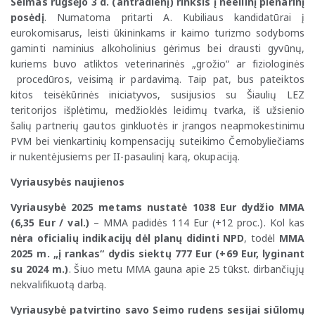
Seimas rugsėjo 3 d. (antradienį) rinksis į neeilinį plenarinį
posėdį
. Numatoma pritarti A. Kubiliaus kandidatūrai į
eurokomisarus, leisti ūkininkams ir kaimo turizmo sodyboms
gaminti naminius alkoholinius gėrimus bei drausti gyvūnų,
kuriems buvo atliktos veterinarinės „grožio“ ar fiziologinės
procedūros, veisimą ir pardavimą. Taip pat, bus pateiktos
kitos teisėkūrinės iniciatyvos, susijusios su Šiaulių LEZ
teritorijos išplėtimu, medžioklės leidimų tvarka, iš užsienio
šalių partnerių gautos ginkluotės ir įrangos neapmokestinimu
PVM bei vienkartinių kompensacijų suteikimo Černobyliečiams
ir nukentėjusiems per II-pasaulinį karą, okupaciją.
Vyriausybės naujienos
Vyriausybė 2025 metams nustatė 1038 Eur dydžio MMA
(6,35 Eur / val.)
– MMA padidės 114 Eur (+12 proc.). Kol kas
nėra oficialių indikacijų dėl planų didinti NPD
, todėl
MMA
2025 m. „į rankas“ dydis siektų 777 Eur (+69 Eur, lyginant
su 2024 m.)
. Šiuo metu MMA gauna apie 25 tūkst. dirbančiųjų
nekvalifikuotą darbą.
Vyriausybė patvirtino savo Seimo rudens sesijai siūlomų