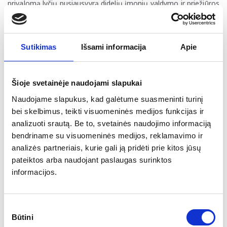
privalomą lyčių pusiausvyrą didelių įmonių valdymo ir priežiūros
organuose, perkelti CER ir RED III direktyvas, realizuoti naujus
europinius produktų saugos standartus ir kt.
Plungėje įvyko Vidaus reikalų ministerijos 6-ąjį kartą
Sutikimas
Išsami informacija
Apie
organizuotas Regioninės politikos forumas
. Diskutuota 3
temomis: ES Sanglaudos politikos ateitis po 2027 m., regionų
plėtros planų įgyvendinimas ir jų lankstumas reaguojant į
Šioje svetainėje naudojami slapukai
besikeičiančią aplinką bei kūrybinių industrijų potencialas
ateities ekonomikoje.
Naudojame slapukus, kad galėtume suasmeninti turinį
bei skelbimus, teikti visuomeninės medijos funkcijas ir
Rinkimų naujienos
analizuoti srautą. Be to, svetainės naudojimo informaciją
Rinkiminėse apklausose pirmaujančios Socialdemokratų
bendriname su visuomeninės medijos, reklamavimo ir
partijos pirmininkė
V. Blinkevičiūtė informavo, jog partijai
analizės partneriais, kurie gali ją pridėti prie kitos jūsų
surinkus daugiausiai balsų Seimo rinkimuose, ji pati
pateiktos arba naudojant paslaugas surinktos
užimtų Ministrės Pirmininkės pareigas
. Tuo pačiu,
informacijos.
premjerė
I. Šimonytė
teigia, jog Tėvynės sąjungai-Lietuvos
krikščioniams demokratams laimėjus rinkimus – ji
antrą
kadenciją užimtų premjerės poziciją
.
Sutikimo
Būtini
pasirinkimas
Kitos naujienos