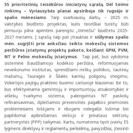
55 prioritetinių teisėkūros iniciatyvų sąrašą
.
Dėl Seimo
rinkimų – Vyriausybės planai apsiriboja tik rugsėjo ir
spalio mėnesiams
. Tarp svarbiausių darbų – 2025 m.
valstybės biudžeto projektas, kuris teoriškai turėtų būti
pirmuoju pilna apimtimi parengtu „trimečiu“ biudžetu 2025-
2027 metams. Į sąrašą taip pat įtrauktas ir
siūlymas spalio
mėn. sugrįžti prie anksčiau teikto mokesčių sistemos
peržiūros įstatymų projektų paketo, keičiant GPM, PVM,
NT ir Pelno mokesčių įstatymus
. Taip pat, bus vykdoma
sisteminė Baudžiamojo kodekso peržiūra, reformuojamas
neveiksnumo institutas, sprendžiami miškų politikos, tautinių
mažumų, Tauragės ir Šilalės karinių poligonų steigimo,
Vokietijos pajėgų praktinio buvimo Lietuvoje klausimai. Be to,
bus efektyvinama gamintojų ir importuotojų atsakomybės ir
atliekų tvarkymo sistema, palengvintas NT paskolų
refinansavimas, išplečiamos prevencinės pagalbos priemonės
probleminiams lošėjams ir ribojami nelegalūs lošimai bei
papildomai apibrėžiamas viešojo ir privataus sektorių
partnerystės (PPP) taikymas. Kartu, numatoma tęsti įvairių ES
lygmens direktyvų ir reglamentų perkėlimą, pavyzdžiui, įteisinti