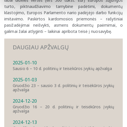
labai didelės vertės (virš 500 tūkst. Eur) Europos Sąjungos
turto, piktnaudžiavimo tarnybine padėtimi, dokumentų
klastojimo, Europos Parlamento nario padėjėjo darbo funkcijų
imitavimo. Paskirtos kardomosios priemonės – rašytiniai
pasižadėjimai neišvykti, asmens dokumentų paėmimai, o
galimai žalai atlyginti – laikinai apribota teisė į nuosavybę.
DAUGIAU APŽVALGŲ
2025-01-10
Sausio 6 – 10 d. politinių ir teisėkūros įvykių apžvalga
2025-01-03
Gruodžio 23 – sausio 3 d. politinių ir teisėkūros įvykių
apžvalga
2024-12-20
Gruodžio 16 – 20 d. politinių ir teisėkūros įvykių
apžvalga
2024-12-13