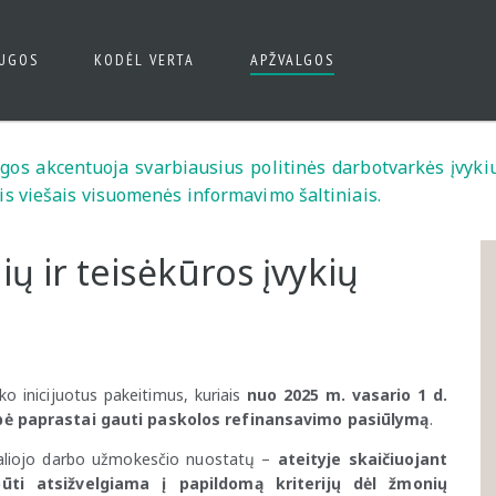
AUGOS
KODĖL VERTA
APŽVALGOS
algos akcentuoja svarbiausius politinės darbotvarkės įvykiu
is viešais visuomenės informavimo šaltiniais.
nių ir teisėkūros įvykių
o inicijuotus pakeitimus, kuriais
nuo 2025 m. vasario 1 d.
bė paprastai gauti paskolos refinansavimo pasiūlymą
.
maliojo darbo užmokesčio nuostatų –
ateityje
skaičiuojant
ti atsižvelgiama į papildomą kriterijų dėl žmonių