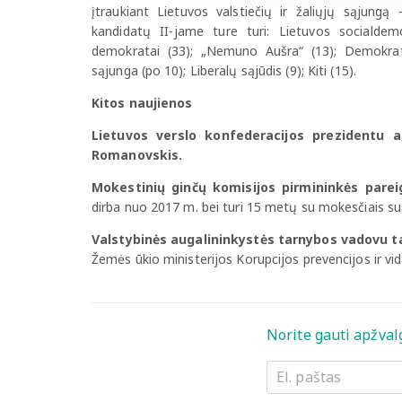
įtraukiant Lietuvos valstiečių ir žaliųjų sąjungą 
kandidatų II-jame ture turi: Lietuvos socialdem
demokratai (33); „Nemuno Aušra“ (13); Demokratų
sąjunga (po 10); Liberalų sąjūdis (9); Kiti (15).
Kitos naujienos
Lietuvos verslo konfederacijos prezidentu a
Romanovskis.
Mokestinių ginčų komisijos pirmininkės pareig
dirba nuo 2017 m. bei turi 15 metų su mokesčiais s
Valstybinės augalininkystės tarnybos vadovu ta
Žemės ūkio ministerijos Korupcijos prevencijos ir vid
Norite gauti apžval