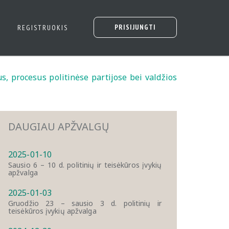
PRISIJUNGTI
REGISTRUOKIS
s, procesus politinėse partijose bei valdžios
DAUGIAU APŽVALGŲ
2025-01-10
Sausio 6 – 10 d. politinių ir teisėkūros įvykių
apžvalga
2025-01-03
Gruodžio 23 – sausio 3 d. politinių ir
teisėkūros įvykių apžvalga