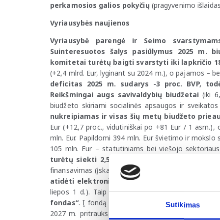
perkamosios galios pokyčių
(pragyvenimo išlaidas
Vyriausybės naujienos
Vyriausybė parengė ir Seimo svarstymams
Suinteresuotos šalys pasiūlymus 2025 m. biud
komitetai turėtų baigti svarstyti iki lapkričio 1
(+2,4 mlrd. Eur, lyginant su 2024 m.), o pajamos – be
deficitas 2025 m. sudarys -3 proc. BVP, to
Reikšmingai augs savivaldybių biudžetai
(iki 6
biudžeto skiriami socialinės apsaugos ir sveikato
nukreipiamas ir visas šių metų biudžeto priea
Eur (+12,7 proc., vidutiniškai po +81 Eur / 1 asm.)
mln. Eur. Papildomi 394 mln. Eur švietimo ir mokslo
105 mln. Eur – statutiniams bei viešojo sektoriau
turėtų siekti 2,58 mlrd. Eur arba 3,03 proc. B
finansavimas (įskaitant karinio mobilumo ir ES fond
atidėti elektroninės kelių rinkliavos sistemos 
liepos 1 d.). Taip pat, pat
nuo 2025 m. antrosi
fondas“
. Į fondą valstybė ir „Investicijos Lietuvos
Sutikimas
2027 m. pritrauks virš 700 mln. Eur privačių bei inst