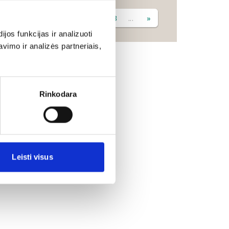
«
...
9
10
11
12
13
...
»
os funkcijas ir analizuoti
imo ir analizės partneriais,
Rinkodara
Leisti visus