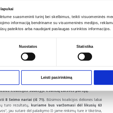
to projektui turės pateikti Lietuvos bankas ir Valstybės
slapukai
adėti keli ilgalaikiai Lietuvos socialinės raidos bei
tume suasmeninti turinį bei skelbimus, teikti visuomeninės medij
aliau stebėti šalies demografiją bei ją lemiančius
dojimo informaciją bendriname su visuomeninės medijos, reklamav
ius.
Gimstamumo ir šeimos tyrimas vyks kas trejus metus, o
os jūsų pateiktos arba naudojant paslaugas surinktos informacijos.
ketvirtį, ketverius metus iš eilės.
Nuostatos
Statistika
aktyvumas 52,04 proc. t.y. +4,24 proc. p. nei 2020 m. Seimo
jo Lietuvos socialdemokratų partija, surinkusi per 19 %
ė valdančioji partija Tėvynės sąjunga-Lietuvos krikščionys
tų).
Prieš pat rinkimus įkurta partija „Nemuno Aušra“
% balsų (14 mandatų).
Ketvirtoje vietoje – 9,24 % balsų
Leisti pasirinkimą
 penktoje – Liberalų sąjūdis (7,7 %, 7 mandatai), šeštoje –
ndatai).
Devynios dalyvavusios partijos neperžengė 5 %
osios koalicijos sudėtyje esančią Laisvės partiją.
 8 Seimo nariai (iš 71).
Būsimos koalicijos dėlionės labai
imų turo rezultatų,
kuriame bus varžomasi dėl likusių 63
os“, jau sutarė dėl palaikymo II-jame rinkimų ture ir tikėtina,