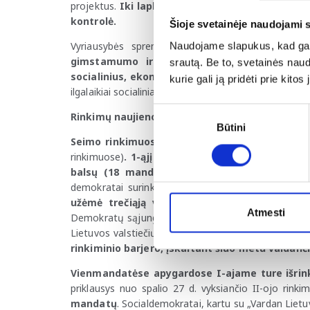
projektus.
Iki lapkričio 7 d. savo išvadas biudže
kontrolė.
Šioje svetainėje naudojami 
Vyriausybės sprendimu už 8,3 mln. Eur
bus pr
Naudojame slapukus, kad galė
gimstamumo ir šeimos tyrimai, siekiant det
srautą. Be to, svetainės nau
socialinius, ekonominius bei kultūrinius veiksn
kurie gali ją pridėti prie kit
ilgalaikiai socialiniai duomenys bus renkami kiekvieną 
Sutikimo
Rinkimų naujienos
Būtini
pasirinkimas
Seimo rinkimuose balsavo 1,217 mln. piliečių
(
rinkimuose)
. 1-ąjį rinkimų turą de facto laimė
balsų (18 mandatų).
Antroje vietoje – dabartin
demokratai surinkę beveik 18 % balsų (17 manda
užėmė trečiąją vietą, surinkusi beveik 15 
Atmesti
Demokratų sąjunga „Vardan Lietuvos“ (8 mandatai),
Lietuvos valstiečių ir žaliųjų sąjunga (7,02 %, 6 ma
rinkiminio barjero, įskaitant šiuo metu valdanči
Vienmandatėse apygardose I-ajame ture išrinkti
priklausys nuo spalio 27 d. vyksiančio II-ojo rink
mandatų
. Socialdemokratai, kartu su
„Vardan Lietuv