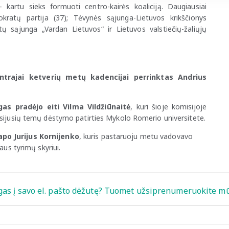
– kartu sieks formuoti centro-kairės koaliciją. Daugiausiai
okratų partija (37); Tėvynės sąjunga-Lietuvos krikščionys
 sąjunga „Vardan Lietuvos“ ir Lietuvos valstiečių-žaliųjų
ntrajai ketverių metų kadencijai perrinktas Andrius
as pradėjo eiti Vilma Vildžiūnaitė
, kuri šioje komisijoje
usijusių temų dėstymo patirties Mykolo Romerio universitete.
po Jurijus Kornijenko
, kuris pastaruoju metu vadovavo
aus tyrimų skyriui.
gas į savo el. pašto dėžutę? Tuomet užsiprenumeruokite mū