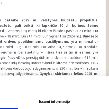
).
 pateikė 2025 m. valstybės biudžetų projektus.
žetui gali teikti iki lapkričio 10 d., kuriuos Seimo
8 d.
Bendros kitų metų biudžeto išlaidos pasieks 23 mlrd. Eur
veik 18 mlrd. Eur (+1 mlrd. Eur lyginant su 2024 m.).
Biudžeto
dėl erdvės papildomiems pasiūlymams yra minimaliai
.
,67 mlrd. Eur, +832 mln. Eur arba 14,2 proc.). Du trečdaliai
s reikmėms bei švietimui
– į šias tris sritis iš esmės yra
ugis
. Pavyzdžiui, pensijų didinimui skiriami papildomi 616 mln.
, o socialinių išmokų indeksavimui ir kitoms priemokoms +487
 sektorių darbuotojų atlyginimams, o 230 mln. Eur – medikų ir
s atstovų atlyginimams.
Gynybai skiriamos lėšos 2025 m.
VP
. Kelių sektoriui 2025 m. turėtų būti skirtas 784 mln. Eur
ų lėšas).
Kartu su 2025 m. biudžeto projektu numatoma
įsigaliojimo datą iki 2026 m. sausio 1 d.
(buvo 2025 m.
os metų pusės bus kuriamas naujas „Infrastruktūros
 ekonomikai“ per 3 metus įneš 300 mln. Eur, kurie tikimasi iki
Išsami informacija
itucinių investicijų į stambius infrastruktūros ir energetikos