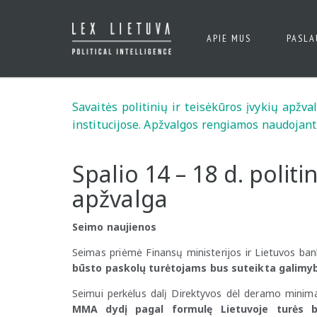
APIE MUS
PASL
Savaitės politinių ir teisėkūros įvykių apžv
institucijose. Apžvalgos rengiamos naudojant
Spalio 14 – 18 d. politi
apžvalga
Seimo naujienos
Seimas priėmė Finansų ministerijos ir Lietuvos bank
būsto paskolų turėtojams bus suteikta galimy
Seimui perkėlus dalį Direktyvos dėl deramo mini
MMA dydį pagal formulę Lietuvoje turės bū