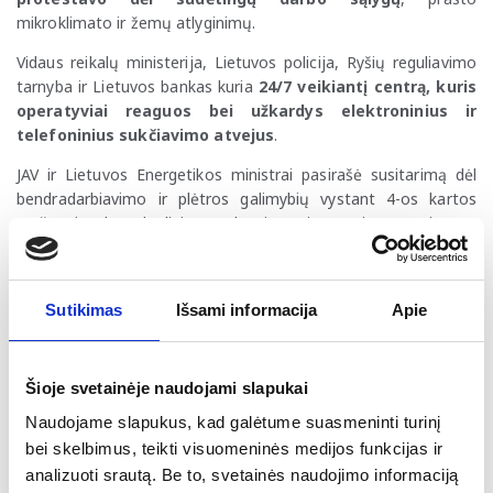
mikroklimato ir žemų atlyginimų.
Vidaus reikalų ministerija, Lietuvos policija, Ryšių reguliavimo
tarnyba ir Lietuvos bankas kuria
24/7 veikiantį centrą, kuris
operatyviai reaguos bei užkardys elektroninius ir
telefoninius sukčiavimo atvejus
.
JAV ir Lietuvos Energetikos ministrai pasirašė susitarimą dėl
bendradarbiavimo ir plėtros galimybių vystant 4-os kartos
mažuosius branduolinius reaktorius. Lietuva ir JAV taip pat
pasirašė dvišalį bendradarbiavimo planą kibernetinio saugumo
ir gynybos srityje 2025-2029 m. Be to, Lietuva, prisijungė prie
JAV inicijuotos tarptautinės deklaracijos dėl povandeninių
Sutikimas
Išsami informacija
Apie
kabelių saugumo stiprinimo.
Kitos naujienos
Šioje svetainėje naudojami slapukai
Nacionalinis plėtros bankas „ILTE“ atliko
reprezentatyvią 411 Lietuvos verslo finansavimo
Naudojame slapukus, kad galėtume suasmeninti turinį
poreikių apklausą
. Finansavimo trūkumas 2023-2024 m.
bei skelbimus, teikti visuomeninės medijos funkcijas ir
Lietuvos verslui sudarė apie 5 mlrd. Eur (~6 proc. BVP).
analizuoti srautą. Be to, svetainės naudojimo informaciją