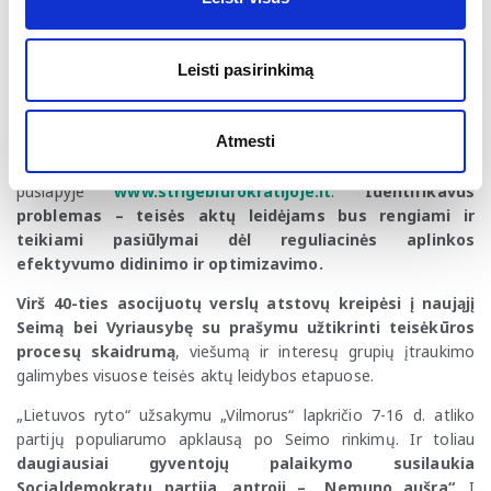
A. Kubiliui tapus eurokomisaru, jo vietą Europos
Parlamente užims šiuo metu Seimo narys Liudas Mažylis
.
L. Mažylis yra išrinktas pagal sąrašą, todėl jį teoriškai turėtų
Leisti pasirinkimą
pakeisti buvusi parlamentarė Jurgita Sejonienė.
Lietuvos verslo konfederacija įsteigė „Efektyvios
Atmesti
valstybės komisiją“.
Verslininkai kviečiami pasidalinti savo
patirtimi ir informacija apie perteklinio reguliavimo problemas
puslapyje
www.strigebiurokratijoje.lt
.
Identifikavus
problemas – teisės aktų leidėjams bus rengiami ir
teikiami pasiūlymai dėl reguliacinės aplinkos
efektyvumo didinimo ir optimizavimo.
Virš 40-ties asocijuotų verslų atstovų kreipėsi į naująjį
Seimą bei Vyriausybę su prašymu užtikrinti teisėkūros
procesų skaidrumą
, viešumą ir interesų grupių įtraukimo
galimybes visuose teisės aktų leidybos etapuose.
„Lietuvos ryto“ užsakymu „Vilmorus“ lapkričio 7-16 d. atliko
partijų populiarumo apklausą po Seimo rinkimų. Ir toliau
daugiausiai gyventojų palaikymo susilaukia
Socialdemokratų partija, antroji – „Nemuno aušra“
. Į