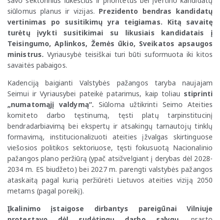
savo sektorinius lūkesčius ir prioritetus bei įvertino kandidatų
siūlomus planus ir vizijas.
Prezidento bendras kandidatų
vertinimas po susitikimų yra teigiamas. Kitą savaitę
turėtų įvykti susitikimai su likusiais kandidatais į
Teisingumo, Aplinkos, Žemės ūkio, Sveikatos apsaugos
ministrus.
Vyriausybė teisiškai turi būti suformuota iki kitos
savaitės pabaigos.
Kadenciją baigianti Valstybės pažangos taryba naujajam
Seimui ir Vyriausybei pateikė patarimus, kaip toliau
stiprinti
„numatomąjį valdymą“.
Siūloma užtikrinti
Seimo Ateities
komiteto darbo tęstinumą, tęsti platų tarpinstitucinį
bendradarbiavimą bei ekspertų ir atsakingų tarnautojų tinklų
formavimą, institucionalizuoti ateities įžvalgas skirtinguose
viešosios politikos sektoriuose, tęsti fokusuotą Nacionalinio
pažangos plano peržiūrą (ypač atsižvelgiant į derybas dėl 2028-
2034 m. ES biudžeto) bei 2027 m. parengti valstybės pažangos
ataskaitą pagal kurią peržiūrėti Lietuvos ateities viziją 2050
metams (pagal poreikį).
Įkalinimo įstaigose dirbantys pareigūnai Vilniuje
protestavo dėl sudėtingų darbo sąlygų
, prasto