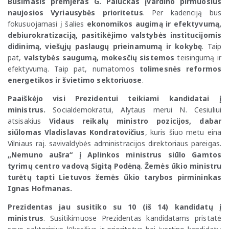
Būsimasis premjeras G. Paluckas įvardino pirmuosius
naujosios Vyriausybės prioritetus
. Per kadenciją bus
fokusuojamasi į šalies
ekonomikos augimą ir efektyvumą,
debiurokratizaciją, pasitikėjimo valstybės institucijomis
didinimą, viešųjų paslaugų prieinamumą ir kokybę
. Taip
pat,
valstybės saugumą, mokesčių sistemos
teisingumą ir
efektyvumą. Taip pat, numatomos
tolimesnės reformos
energetikos ir švietimo sektoriuose
.
Paaiškėjo visi Prezidentui teikiami kandidatai į
ministrus.
Socialdemokratui, Alytaus merui N. Cesiuliui
atsisakius
Vidaus reikalų ministro pozicijos, dabar
siūlomas Vladislavas Kondratovičius
, kuris šiuo metu eina
Vilniaus raj. savivaldybės administracijos direktoriaus pareigas.
„Nemuno aušra“ į Aplinkos ministrus siūlo Gamtos
tyrimų centro vadovą Sigitą Podėną
.
Žemės ūkio ministru
turėtų tapti Lietuvos žemės ūkio tarybos pirmininkas
Ignas Hofmanas.
Prezidentas jau susitiko su 10 (iš 14) kandidatų į
ministrus
. Susitikimuose Prezidentas kandidatams pristatė