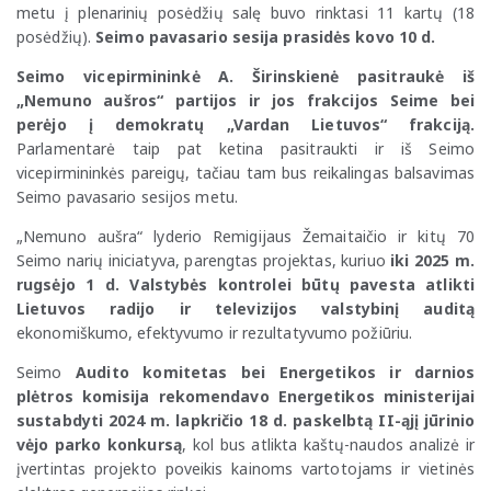
metu į plenarinių posėdžių salę buvo rinktasi 11 kartų (18
posėdžių).
Seimo pavasario sesija prasidės kovo 10 d.
Seimo vicepirmininkė A. Širinskienė pasitraukė iš
„Nemuno aušros“ partijos ir jos frakcijos Seime bei
perėjo į demokratų „Vardan Lietuvos“ frakciją.
Parlamentarė taip pat ketina pasitraukti ir iš Seimo
vicepirmininkės pareigų, tačiau tam bus reikalingas balsavimas
Seimo pavasario sesijos metu.
„Nemuno aušra“ lyderio Remigijaus Žemaitaičio ir kitų 70
Seimo narių iniciatyva, parengtas projektas, kuriuo
iki 2025 m.
rugsėjo 1 d. Valstybės kontrolei būtų pavesta atlikti
Lietuvos radijo ir televizijos valstybinį auditą
ekonomiškumo, efektyvumo ir rezultatyvumo požiūriu.
Seimo
Audito komitetas bei Energetikos ir darnios
plėtros komisija rekomendavo Energetikos ministerijai
sustabdyti 2024 m. lapkričio 18 d. paskelbtą II-ąjį jūrinio
vėjo parko konkursą
, kol bus atlikta kaštų-naudos analizė ir
įvertintas projekto poveikis kainoms vartotojams ir vietinės