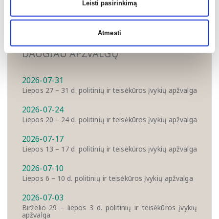
Leisti pasirinkimą
po premjero patvirtinimo numatytas 15 d. suformuoti
Vyriausybę, tačiau tuomet nebuvo rasti tinkami kandidatai į
Aplinkos ir Teisingumo ministrus.
Atmesti
DAUGIAU APŽVALGŲ
2026-07-31
Liepos 27 – 31 d. politinių ir teisėkūros įvykių apžvalga
2026-07-24
Liepos 20 – 24 d. politinių ir teisėkūros įvykių apžvalga
2026-07-17
Liepos 13 – 17 d. politinių ir teisėkūros įvykių apžvalga
2026-07-10
Liepos 6 – 10 d. politinių ir teisėkūros įvykių apžvalga
2026-07-03
Birželio 29 – liepos 3 d. politinių ir teisėkūros įvykių
apžvalga