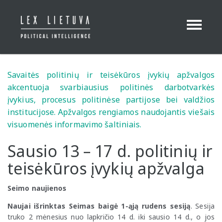
Toggle
Navigation
Savaitės politinių ir teisėkūros įvykių apžvalgos
akcentuoja svarbiausius politinės darbotvarkės
įvykius, procesus politinėse partijose bei valdžios
institucijose. Apžvalgos rengiamos naudojantis viešais
visuomenės informavimo šaltiniais.
Sausio 13 – 17 d. politinių ir
teisėkūros įvykių apžvalga
Seimo naujienos
Naujai išrinktas Seimas baigė 1-ąją rudens sesiją
. Sesija
truko 2 mėnesius nuo lapkričio 14 d. iki sausio 14 d., o jos