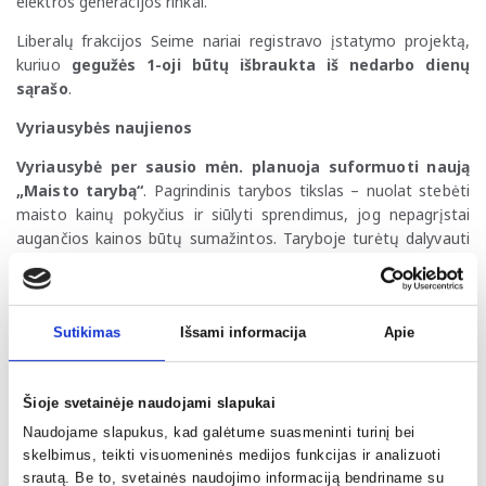
elektros generacijos rinkai.
Liberalų frakcijos Seime nariai registravo įstatymo projektą,
kuriuo
gegužės 1-oji būtų išbraukta iš nedarbo dienų
sąrašo
.
Vyriausybės naujienos
Vyriausybė per sausio mėn. planuoja suformuoti naują
„Maisto tarybą“
. Pagrindinis tarybos tikslas – nuolat stebėti
maisto kainų pokyčius ir siūlyti sprendimus, jog nepagrįstai
augančios kainos būtų sumažintos. Taryboje turėtų dalyvauti
visi maisto tiekimo grandinės dalyviai: atsakingos institucijos,
prekybininkai, perdirbėjai, ūkininkų atstovai, akademikai.
Valstybės gynimo taryba sutarė 2026-2030 m.
Sutikimas
Išsami informacija
Apie
laikotarpiui gynybos reikmėms kasmet skirti nuo 5 iki 6
% BVP siekiantį finansavimą.
Taip pat, Krašto apsaugos
ministrė D. Šakalienė identifikavo, jog 2025 m. vasarą Hagoje
Šioje svetainėje naudojami slapukai
vyksiančiame NATO viršūnių susitikime,
Lietuva sieks NATO
Naudojame slapukus, kad galėtume suasmeninti turinį bei
narių gynybai skiriamą bazinę kartelę pakelti bent iki 3
skelbimus, teikti visuomeninės medijos funkcijas ir analizuoti
% BVP
(šiuo metu bendras įsipareigojimas skirti bent po 2 %).
srautą. Be to, svetainės naudojimo informaciją bendriname su