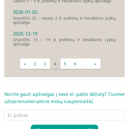
Sausio 5 – 9 d. politinių ir teisėkūros įvykių apžvalga
2026-01-02
Gruodžio 22 – sausio 2 d. politinių ir teisėkūros įvykių
apžvalga
2025-12-19
Gruodžio 15 – 19 d. politinių ir teisėkūros įvykių
apžvalga
«
2
3
4
5
6
...
»
Norite gauti apžvalgas į savo el. pašto dėžutę? Tuomet
užsiprenumeruokite mūsų naujienlaiškį.