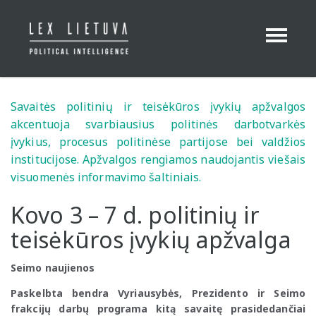
Toggle
Navigation
Savaitės politinių ir teisėkūros įvykių apžvalgos
akcentuoja svarbiausius politinės darbotvarkės
įvykius, procesus politinėse partijose bei valdžios
institucijose. Apžvalgos rengiamos naudojantis viešais
visuomenės informavimo šaltiniais.
Kovo 3 – 7 d. politinių ir
teisėkūros įvykių apžvalga
Seimo naujienos
Paskelbta bendra Vyriausybės, Prezidento ir Seimo
frakcijų darbų programa kitą savaitę prasidedančiai