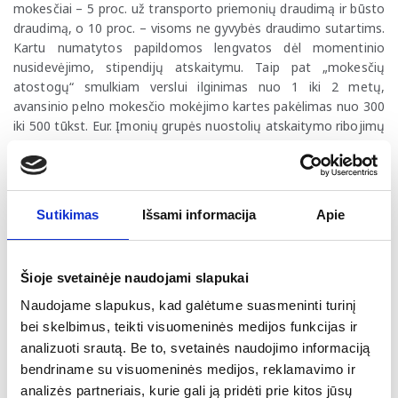
mokesčiai – 5 proc. už transporto priemonių draudimą ir būsto
draudimą, o 10 proc. – visoms ne gyvybės draudimo sutartims.
Kartu numatytos papildomos lengvatos dėl momentinio
nusidevėjimo, stipendijų atskaitymu. Taip pat „mokesčių
atostogų“ smulkiam verslui ilginimas nuo 1 iki 2 metų,
avansinio pelno mokesčio mokėjimo kartes pakėlimas nuo 300
iki 500 tūkst. Eur. Įmonių grupės nuostolių atskaitymo ribojimų
suvienodinimas (tiek įmonių grupei, tiek pavienei įmonei ties
70 proc. riba). Modeliuojama, kad nuo 2028 m. mokestiniai
pakeitimai generuos virš 500 mln. Eur metinių pajamų į
biudžetą.
Sutikimas
Išsami informacija
Apie
Teisingumo viceministru paskirtas Rytis Jokubauskas
,
kuris pastaruoju metu vykdė advokato praktiką, buvo
„Vartotojų aljansas“ viceprezidentas.
Šioje svetainėje naudojami slapukai
Naudojame slapukus, kad galėtume suasmeninti turinį
Kitos naujienos
bei skelbimus, teikti visuomeninės medijos funkcijas ir
Paskelbtas Lietuvos žvalgybos tarnybų 2025 m. grėsmių
analizuoti srautą. Be to, svetainės naudojimo informaciją
nacionaliniam saugumui vertinimas
. Verslui ir ekonominiam
bendriname su visuomeninės medijos, reklamavimo ir
saugumui skirtoje dalyje akcentuojamas išliekantis Rusijos ir
analizės partneriais, kurie gali ją pridėti prie kitos jūsų
Baltarusijos subjektų bandymas išlaikyti ryšius su Lietuvoje