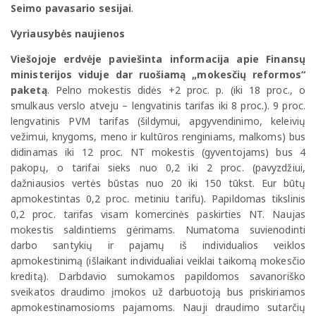
Seimo pavasario sesijai
.
Vyriausybės naujienos
Viešojoje erdvėje paviešinta informacija apie Finansų
ministerijos viduje dar ruošiamą „mokesčių reformos“
paketą
. Pelno mokestis didės +2 proc. p. (iki 18 proc., o
smulkaus verslo atveju – lengvatinis tarifas iki 8 proc.). 9 proc.
lengvatinis PVM tarifas (šildymui, apgyvendinimo, keleivių
vežimui, knygoms, meno ir kultūros renginiams, malkoms) bus
didinamas iki 12 proc. NT mokestis (gyventojams) bus 4
pakopų, o tarifai sieks nuo 0,2 iki 2 proc. (pavyzdžiui,
dažniausios vertės būstas nuo 20 iki 150 tūkst. Eur būtų
apmokestintas 0,2 proc. metiniu tarifu). Papildomas tikslinis
0,2 proc. tarifas visam komercinės paskirties NT. Naujas
mokestis saldintiems gėrimams. Numatoma suvienodinti
darbo santykių ir pajamų iš individualios veiklos
apmokestinimą (išlaikant individualiai veiklai taikomą mokesčio
kreditą). Darbdavio sumokamos papildomos savanoriško
sveikatos draudimo įmokos už darbuotoją bus priskiriamos
apmokestinamosioms pajamoms. Nauji draudimo sutarčių