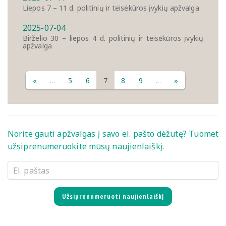
Liepos 7 – 11 d. politinių ir teisėkūros įvykių apžvalga
2025-07-04
Birželio 30 – liepos 4 d. politinių ir teisėkūros įvykių
apžvalga
«
...
5
6
7
8
9
...
»
Norite gauti apžvalgas į savo el. pašto dėžutę? Tuomet
užsiprenumeruokite mūsų naujienlaiškį.
Užsiprenumeruoti naujienlaiškį