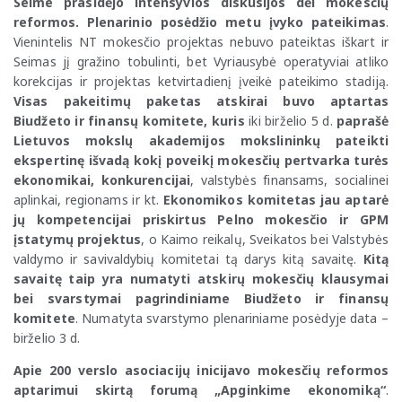
Seime prasidėjo intensyvios diskusijos dėl mokesčių
reformos. Plenarinio posėdžio metu įvyko pateikimas
.
Vienintelis NT mokesčio projektas nebuvo pateiktas iškart ir
Seimas jį gražino tobulinti, bet Vyriausybė operatyviai atliko
korekcijas ir projektas ketvirtadienį įveikė pateikimo stadiją.
Visas pakeitimų paketas atskirai buvo aptartas
Biudžeto ir finansų komitete, kuris
iki birželio 5 d.
paprašė
Lietuvos mokslų akademijos mokslininkų pateikti
ekspertinę išvadą kokį poveikį mokesčių pertvarka turės
ekonomikai, konkurencijai
, valstybės finansams, socialinei
aplinkai, regionams ir kt.
Ekonomikos komitetas jau aptarė
jų kompetencijai priskirtus Pelno mokesčio ir GPM
įstatymų projektus
, o Kaimo reikalų, Sveikatos bei Valstybės
valdymo ir savivaldybių komitetai tą darys kitą savaitę.
Kitą
savaitę taip yra numatyti atskirų mokesčių klausymai
bei svarstymai pagrindiniame Biudžeto ir finansų
komitete
. Numatyta svarstymo plenariniame posėdyje data –
birželio 3 d.
Apie 200 verslo asociacijų inicijavo mokesčių reformos
aptarimui skirtą forumą „Apginkime ekonomiką“
.