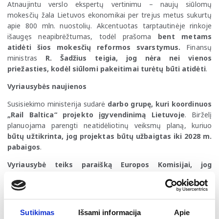
Atnaujintu verslo ekspertų vertinimu – naujų siūlomų
mokesčių žala Lietuvos ekonomikai per trejus metus sukurtų
apie 800 mln. nuostolių. Akcentuotas tarptautinėje rinkoje
išaugęs neapibrėžtumas, todėl prašoma
bent metams
atidėti šios mokesčių reformos svarstymus.
Finansų
ministras
R. Šadžius teigia, jog nėra nei vienos
priežasties, kodėl siūlomi pakeitimai turėtų būti atidėti
.
Vyriausybės naujienos
Susisiekimo ministerija sudarė
darbo grupę, kuri koordinuos
„Rail Baltica“ projekto įgyvendinimą Lietuvoje
. Birželį
planuojama parengti neatidėliotinų veiksmų planą, kuriuo
būtų užtikrinta, jog projektas būtų užbaigtas iki 2028 m.
pabaigos
.
Vyriausybė teiks paraišką Europos Komisijai, jog
Lietuvoje iki 2027 m. būtų įkurta Dirbtinio intelekto
gamykla
(angl. AI factory). Vyriausybė numato skirti iki 50 mln.
Eur, tuo tarpu Europos Komisija kofinansuotų iki 50 proc. visos
projekto vertės, todėl
minimali projekto vertė siektų apie
Sutikimas
Išsami informacija
Apie
100 mln. Eur
. Taip pat, tikimasi
pritraukti ir privačių įmonių