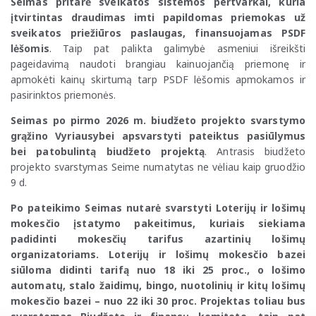
Seimas pritarė sveikatos sistemos pertvarkai, kuria
įtvirtintas draudimas imti papildomas priemokas už
sveikatos priežiūros paslaugas, finansuojamas PSDF
lėšomis
. Taip pat palikta galimybė asmeniui išreikšti
pageidavimą naudoti brangiau kainuojančią priemonę ir
apmokėti kainų skirtumą tarp PSDF lėšomis apmokamos ir
pasirinktos priemonės.
Seimas po pirmo 2026 m. biudžeto projekto svarstymo
grąžino Vyriausybei apsvarstyti pateiktus pasiūlymus
bei patobulintą biudžeto projektą
. Antrasis biudžeto
projekto svarstymas Seime numatytas ne vėliau kaip gruodžio
9 d.
Po pateikimo Seimas nutarė svarstyti Loterijų ir lošimų
mokesčio įstatymo pakeitimus, kuriais siekiama
padidinti mokesčių tarifus azartinių lošimų
organizatoriams. Loterijų ir lošimų mokesčio bazei
siūloma didinti tarifą nuo 18 iki 25 proc., o lošimo
automatų, stalo žaidimų, bingo, nuotolinių ir kitų lošimų
mokesčio bazei – nuo 22 iki 30 proc. Projektas toliau bus