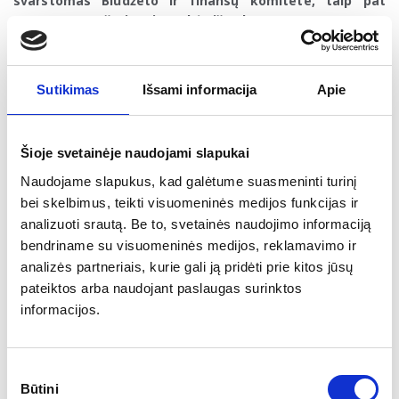
svarstomas Biudžeto ir finansų komitete, taip pat
nuspręsta prašyti Vyriausybės išvados.
Seimas pritarė antrą kartą svarstytai H. Šinkūno
kandidatūrai į Konstitucinio Teismo teisėjus
. Pirmą kartą
Sutikimas
Išsami informacija
Apie
H. Šinkūno kandidatūra buvo svarstyta spalio mėnesio
pabaigoje, tačiau Seimas tuomet jai nepritarė.
Kitą savaitę Seime numatyta plenarinių posėdžių
Šioje svetainėje naudojami slapukai
pertrauka. Į kitą posėdį Seimas rinksis gruodžio 9 ir 11
dienomis
Naudojame slapukus, kad galėtume suasmeninti turinį
.
bei skelbimus, teikti visuomeninės medijos funkcijas ir
Vyriausybės naujienos
analizuoti srautą. Be to, svetainės naudojimo informaciją
Vyriausybės posėdyje įtvirtintas reikalavimas
bendriname su visuomeninės medijos, reklamavimo ir
užsieniečiams, parduodantiems prekes ar teikiantiems
analizės partneriais, kurie gali ją pridėti prie kitos jūsų
paslaugas Lietuvoje, nuo 2026 m. sausio 1 d. užtikrinti
pateiktos arba naudojant paslaugas surinktos
gyventojų aptarnavimą bazinės kalbos mokėjimu lygiu
informacijos.
(A1).
Reikalavimas taikomas dvejus metus nuo teisės gyventi
Lietuvoje dokumento išdavimo datos, o po dvejų metų
termino bus privaloma mokėti valstybinę kalbą A2 lygiu.
Sutikimo
Būtini
pasirinkimas
Kitos naujienos