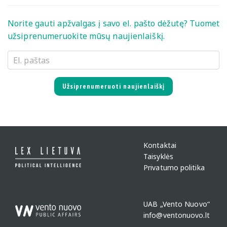
Norite gauti apžvalgas į savo el. pašto dėžutę? Tuomet
užsiprenumeruokite mūsų naujienlaiškį.
Užsiprenumeruoti naujienlaiškį
Kontaktai
Taisyklės
Privatumo politika
UAB „Vento Nuovo“
info@ventonuovo.lt