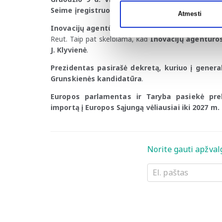
Seime įregistruoto LRT įstatymo pataisų
proje
Atmesti
Inovacijų agentūros laikinojo direktoriaus pare
Reut. Taip pat skelbiama, kad
Inovacijų agentūros 
J. Klyvienė
.
Prezidentas pasirašė dekretą, kuriuo į genera
Grunskienės kandidatūra
.
Europos parlamentas ir Taryba pasiekė prel
importą į Europos Sąjungą vėliausiai iki
2027 m. 
Norite gauti apžval