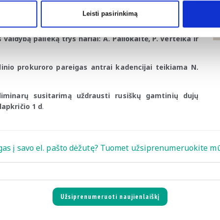
kto
.
Leisti pasirinkimą
igas pradėjo eiti P. Kamaitis
, pakeitęs laikinąją direktorę P.
valdybą palieką trys nariai: A. Paliokaitė, P. Vertelka ir
linio prokuroro pareigas antrai kadencijai teikiama N.
iminarų susitarimą uždrausti rusiškų gamtinių dujų
lapkri
čio 1 d
.
gas į savo el. pašto dėžutę? Tuomet užsiprenumeruokite mū
Užsiprenumeruoti naujienlaiškį