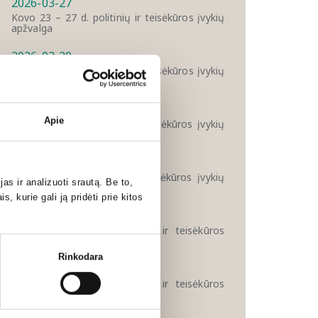
2026-03-27
Kovo 23 – 27 d. politinių ir teisėkūros įvykių
apžvalga
2026-03-20
Kovo 16 – 20 d. politinių ir teisėkūros įvykių
apžvalga
2026-03-13
Apie
Kovo 9 – 13 d. politinių ir teisėkūros įvykių
apžvalga
2026-03-06
Kovo 2 – 6 d. politinių ir teisėkūros įvykių
s ir analizuoti srautą. Be to,
apžvalga
 kurie gali ją pridėti prie kitos
2026-02-27
Vasario 23 – 27 d. politinių ir teisėkūros
įvykių apžvalga
Rinkodara
2026-02-20
Vasario 17 – 20 d. politinių ir teisėkūros
įvykių apžvalga