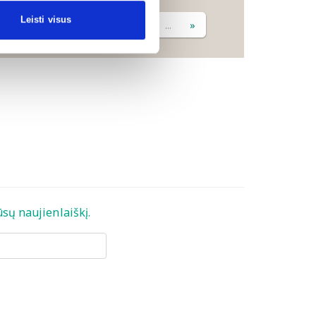
Leisti visus
«
1
2
3
4
5
...
»
sų naujienlaiškį.