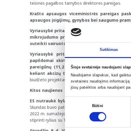
teisinės pagalbos tarnybos direktores pareigas.
Krašto apsaugos viceministrės pareigas pask
apsaugos įsigijimų, gynybos bei saugumo pram
Vyriausybė pritarė Kelių eismo taisyklių patai
mikrojudumo priemonių (paspirtuko, dviračio 
suteikti vairuotojams
.
Sutikimas
Vyriausybė pritarė patobulintam
2026 m. V
papildomai skirtos lėšos mokytojų, mokslo i
pareigūnų (
11,2 mln. Eur
ų) darbo užmokesčiui
Šioje svetainėje naudojami slap
keliant akcizų tarifus el. cigarečių skysčiui, 
Naudojame slapukus, kad galėtume
biudžeto projektas bus svarstomas Seimo posėdyje
svetainės naudojimo informaciją b
jūsų pateiktos arba naudojant pa
Kitos naujienos
Sutikimo
ES nutraukė bylą prieš Kiniją Pasaulio prekybo
Būtini
Skundas buvo pateiktas 2022 m. dėl Kinijos įvestų p
pasirinkimas
2022 m. sumažėjo 80 proc. Viešojoje erdvėje teigia
stiprinti ryšius su Taivanu.
Gruodžio 9 d. Vilniuje planuojamas žurnalistų