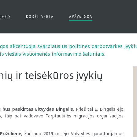
AUGOS
KODĖL VERTA
APŽVALGOS
algos akcentuoja svarbiausius politinės darbotvarkės įvykiu
is viešais visuomenės informavimo šaltiniais.
nių ir teisėkūros įvykių
 bus paskirtas Eitvydas Bingelis
. Prieš tai E. Bingelis ėjo
s, taip pat vadovavo Tarptautinės migracijos organizacijos
 Poželienė
, kuri nuo 2019 m. ėjo Valstybės garantuojamos