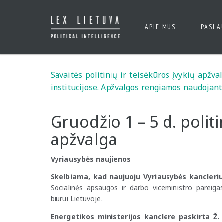
APIE MUS
PASL
Savaitės politinių ir teisėkūros įvykių apžv
institucijose. Apžvalgos rengiamos naudojant
Gruodžio 1 – 5 d. politi
apžvalga
Vyriausybės naujienos
Skelbiama, kad naujuoju Vyriausybės kancleriu
Socialinės apsaugos ir darbo viceministro pareiga
biurui Lietuvoje.
Energetikos ministerijos kanclere paskirta Ž.