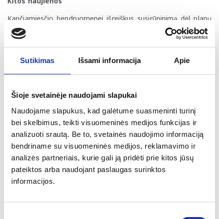
Kitos naujienos
Kapčiamiesčio bendruomenei išreiškus susirūpinimą dėl planų
steigti naują karinį poligoną,
ketvirtadienį prezidentas G.
Nausėda ir kiti ministrai susitiko su Kapčiamiesčio
bendruomene aptarti susijusius klausimus
.
Sutikimas
Išsami informacija
Apie
Nacionalinės švietimo agentūros direktoriaus
pavaduotojas R. Čiužas pasitraukė iš pareigų
. Skelbiama,
kad NŠA vykdė vidinį tyrimą R. Čiužo atžvilgiu, tačiau nutarė
Šioje svetainėje naudojami slapukai
nenušalinti jo nuo pareigų.
Naudojame slapukus, kad galėtume suasmeninti turinį
Ekonomikos ir inovacijų ministerija inicijavo įmonių
bei skelbimus, teikti visuomeninės medijos funkcijas ir
apklausą dėl verslo priežiūrą atliekančių institucijų
analizuoti srautą. Be to, svetainės naudojimo informaciją
vertinimo
. Rezultatai rodo, kad
beveik 60
proc.
apklaustų
bendriname su visuomeninės medijos, reklamavimo ir
įmonių priežiūros institucijų darbą vertina gerai, o 33
analizės partneriais, kurie gali ją pridėti prie kitos jūsų
proc. – patenkinamai
. Taip pat 47 proc. įmonių nurodė
pateiktos arba naudojant paslaugas surinktos
susiduriančios su neapibrėžtumu, jog planinio patikrinimo metu
informacijos.
buvo vertinami ir tie reikalavimai, kurie nebuvo įtraukti į
kontrolinius klausimynus.
„Litgrid“ valdyba įmonės vadovu penkerių metų
Sutikimo