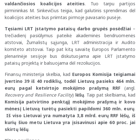
valdančiosios koalicijos ateities
. Tuo tarpu partijos
pirmininkas M. Sinkevičius teigia, kad galutinis sprendimas dėl
koalicijos ateities bus priimtas pirmoje pavasario pusėje.
Tęsiami LRT įstatymo pataisų darbo grupės posėdžiai
–
trečiadienį pasiūlymus pateikė akademinės bendruomenės
atstovai, Žurnalistų sąjunga, LRT administracija ir Audito
komiteto atstovai. Taip pat kitą savaitę Europos Parlamento
plenarinėje sesijoje bus diskutuojama apie LRT įstatymo
pataisų projektą ir balsuojama dėl rezoliucijos.
Finansų ministerija skelbia, kad
Europos Komisija teigiamai
įvertino 39 iš 40 rodiklių, todėl Lietuvą pasieks 464 mln.
eurų pagal ketvirtojo mokėjimo prašymą RRF
(angl.
Recovery and Resilience Facility
)
lėšų
. Taip pat skelbiama, kad
Komisija patvirtino penktąjį mokėjimo prašymą ir kovo
mėnesį Lietuvą turėtų pasiekti papildomi 360 mln. eurų
.
Iš viso
Lietuvai yra numatyta 3,8 mlrd. eurų RRF lėšų, iš
kurių šiuo metu Lietuva yra įsisavinusi apie 60
proc.
jai
skirtų lėšų
.