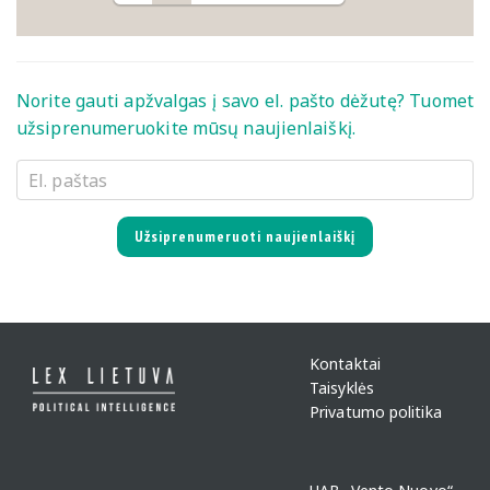
Norite gauti apžvalgas į savo el. pašto dėžutę? Tuomet
užsiprenumeruokite mūsų naujienlaiškį.
Užsiprenumeruoti naujienlaiškį
Kontaktai
Taisyklės
Privatumo politika