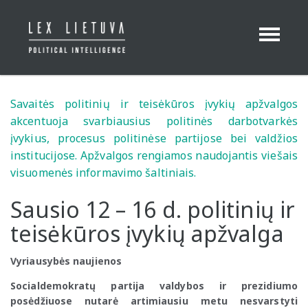
Toggle
Navigation
Savaitės politinių ir teisėkūros įvykių apžvalgos
akcentuoja svarbiausius politinės darbotvarkės
įvykius, procesus politinėse partijose bei valdžios
institucijose. Apžvalgos rengiamos naudojantis viešais
visuomenės informavimo šaltiniais.
Sausio 12 – 16 d. politinių ir
teisėkūros įvykių apžvalga
Vyriausybės naujienos
Socialdemokratų partija valdybos ir prezidiumo
posėdžiuose nutarė artimiausiu metu nesvarstyti