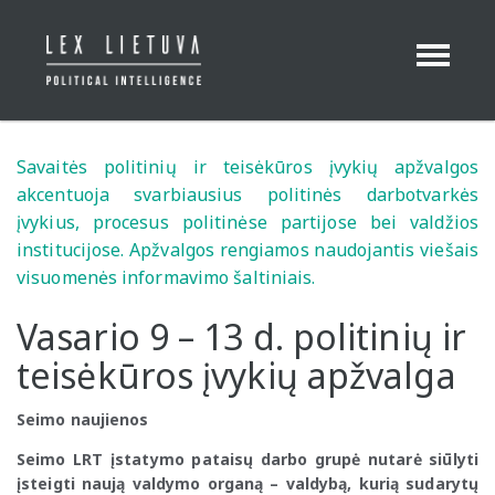
Toggle
Navigation
Savaitės politinių ir teisėkūros įvykių apžvalgos
akcentuoja svarbiausius politinės darbotvarkės
įvykius, procesus politinėse partijose bei valdžios
institucijose. Apžvalgos rengiamos naudojantis viešais
visuomenės informavimo šaltiniais.
Vasario 9 – 13 d. politinių ir
teisėkūros įvykių apžvalga
Seimo naujienos
Seimo LRT įstatymo pataisų darbo grupė nutarė siūlyti
įsteigti naują valdymo organą – valdybą, kurią sudarytų