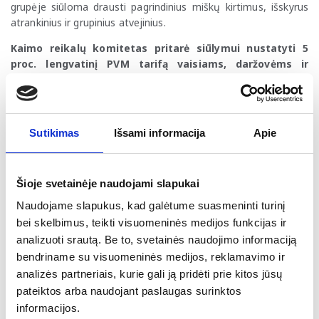
grupėje siūloma drausti pagrindinius miškų kirtimus, išskyrus
atrankinius ir grupinius atvejinius.
Kaimo reikalų komitetas pritarė siūlymui nustatyti 5
proc. lengvatinį PVM tarifą vaisiams, daržovėms ir
ekologiškiems maisto produktams, naudojamiems
mokinių, studentų, ligonių bei karių maitinimui
. Finansų
ministerija nepritarė pasiūlymui dėl poveikio biudžetui.
Pasiūlymą dar vertins pagrindinis Biudžeto ir finansų komitetas
Sutikimas
Išsami informacija
Apie
prieš teikiant projektą svarstyti Seimo plenariniame posėdyje.
Vyriausybės naujienos
Šioje svetainėje naudojami slapukai
Ekonomikos ir inovacijų ministerija (EIMIN) Seimo
Naudojame slapukus, kad galėtume suasmeninti turinį
pavasario sesijoje planuoja teikti 9 įstatymų projektus,
bei skelbimus, teikti visuomeninės medijos funkcijas ir
susijusius su ES Duomenų akto ir ES dirbtinio intelekto
reglamento įgyvendinimu, Investicijų įstatymo
analizuoti srautą. Be to, svetainės naudojimo informaciją
pakeitimais ir kt
. Iš viso šiais metais EIMIN Seimui teiks 18
bendriname su visuomeninės medijos, reklamavimo ir
įstatymų projektų.
analizės partneriais, kurie gali ją pridėti prie kitos jūsų
pateiktos arba naudojant paslaugas surinktos
Krašto apsaugos ministerija pateikė Kapčiamiesčio
informacijos.
karinio poligono įstatymų projektų paketą
. Siūloma