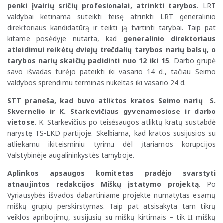
penki įvairių sričių profesionalai, atrinkti tarybos
. LRT
valdybai ketinama suteikti teisę atrinkti LRT generalinio
direktoriaus kandidatūrą ir teikti ją tvirtinti tarybai. Taip pat
kitame posėdyje nutarta, kad
generalinio direktoriaus
atleidimui reikėtų dviejų trečdalių tarybos narių balsų, o
tarybos narių skaičių padidinti nuo 12 iki 15
. Darbo grupė
savo išvadas turėjo pateikti iki vasario 14 d., tačiau Seimo
valdybos sprendimu terminas nukeltas iki vasario 24 d.
STT praneša, kad buvo atliktos kratos Seimo narių S.
Skvernelio ir K. Starkevičiaus gyvenamosiose ir darbo
vietose
. K. Starkevičius po teisėsaugos atliktų kratų sustabdė
narystę TS-LKD partijoje. Skelbiama, kad kratos susijusios su
atliekamu ikiteisminiu tyrimu dėl įtariamos korupcijos
Valstybinėje augalininkystės tarnyboje.
Aplinkos apsaugos komitetas pradėjo svarstyti
atnaujintos redakcijos Miškų įstatymo projektą
. Po
Vyriausybės išvados dabartiniame projekte numatytas esamų
miškų grupių perskirstymas. Taip pat atsisakyta tam tikrų
veiklos apribojimų, susijusių su miškų kirtimais – tik II miškų