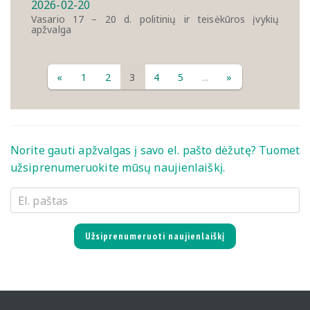
2026-02-20
Vasario 17 – 20 d. politinių ir teisėkūros įvykių
apžvalga
«
1
2
3
4
5
...
»
Norite gauti apžvalgas į savo el. pašto dėžutę? Tuomet
užsiprenumeruokite mūsų naujienlaiškį.
Užsiprenumeruoti naujienlaiškį