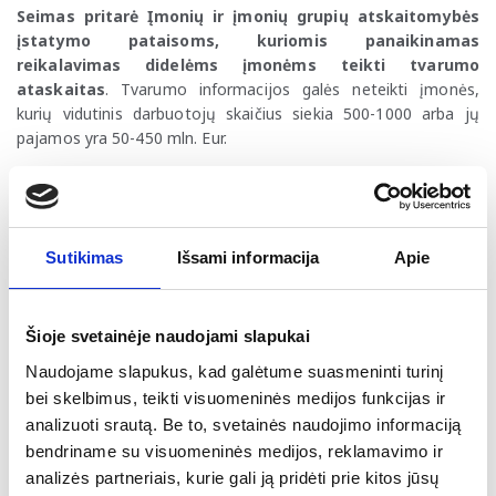
Seimas pritarė Įmonių ir įmonių grupių atskaitomybės
įstatymo pataisoms, kuriomis panaikinamas
reikalavimas didelėms įmonėms teikti tvarumo
ataskaitas
. Tvarumo informacijos galės neteikti įmonės,
kurių vidutinis darbuotojų skaičius siekia 500-1000 arba jų
pajamos yra 50-450 mln. Eur.
Vyriausybės naujienos
Ekonomikos ir inovacijų ministerija (EIMIN) teiks
pasiūlymą neapmokestinti pelno, reinvestuojamo į
Sutikimas
Išsami informacija
Apie
technologijų atnaujinimą
. Ši priemonė yra dalis penkių
prioritetinių krypčių plano, kuriuo siekiama stiprinti
ekonomikos atsparumą geopolitikos neapibrėžtumo
Šioje svetainėje naudojami slapukai
kontekste.
Naudojame slapukus, kad galėtume suasmeninti turinį
Finansų ministras K. Vaitiekūnas, reaguodamas į kylančias
bei skelbimus, teikti visuomeninės medijos funkcijas ir
degalų kainas, svarsto papildomas priemones:
apmokestinti
analizuoti srautą. Be to, svetainės naudojimo informaciją
didmeninėje degalų rinkoje veikiančių įmonių viršpelnį,
įvesti degalų akcizo grąžinimo verslui mechanizmą ir
bendriname su visuomeninės medijos, reklamavimo ir
stabdyti kitais metais numatytą degalų akcizų didinimą
.
analizės partneriais, kurie gali ją pridėti prie kitos jūsų