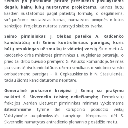
Seimas po pateikimo pritarė prezidento pasiūlytiems
degalų kainų lubų nustatymo projektams
. Kainos būtų
kasdien nustatomos pagal pateiktą formulę, o degalinėms,
viršijančioms nustatytas kainas, numatytos piniginės ir kitos
sankcijos. Projektus nutarta svarstyti skubos tvarka.
Seimo pirmininkas J. Olekas pateikė A. Radčenko
kandidatūrą eiti Seimo kontrolieriaus pareigas, kuris
būtų atsakingas už smulkų ir vidutinį verslą
. Šiuo metu A.
Radčenko dirba ministrės pirmininkės I. Ruginienės patarėju, o
prieš tai dirbo buvusio premjero G. Palucko komandoje. Seimas
jau svarstė dvi kandidatūras užimti smulkaus ir vidutinio verslo
ombudsmeno pareigas – R. Čepkauskienės ir N. Stasiulienės,
tačiau šioms kandidatūroms nepritarė.
Generalinė prokurorė kreipėsi į Seimą su prašymu
naikinti S. Skvernelio teisinę neliečiamybę
. Demokratų
frakcijos „Vardan Lietuvos“ pirmininkas minimas vykdomame
ikiteisminiame tyrime dėl korupcinio pobūdžio veikų
Valstybinėje augalininkystės tarnyboje. Kreipimasis dėl S.
Skvernelio numatytas antradienio plenarinio posėdžio metu.