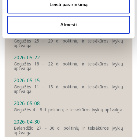
Leisti pasirinkimą
2026-06-05
Birželio 1 – 5 d. politinių ir teisėkūros įvykių apžvalga
Atmesti
2026-05-29
Gegužės 25 – 29 d. politinių ir teisėkūros įvykių
apžvalga
2026-05-22
Gegužės 18 – 22 d. politinių ir teisėkūros įvykių
apžvalga
2026-05-15
Gegužės 11 – 15 d. politinių ir teisėkūros įvykių
apžvalga
2026-05-08
Gegužės 4 – 8 d. politinių ir teisėkūros įvykių apžvalga
2026-04-30
Balandžio 27 – 30 d. politinių ir teisėkūros įvykių
apžvalga