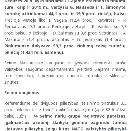
Gegužės 26 d. vyksiančiame II-ajame Prezidento rinkimų
ture, kaip ir 2019 m., varžysis G. Nausėda ir I. Šimonytė,
surinkę atitinkamai 44,1 proc. ir 19,9 proc. rinkėjų balsų
.
Trečioje vietoje liko I. Vėgėlė (12,4 proc.), ketvirtas – R.
Žemaitaitis (9,3 proc.). Penktoje vietoje – R. Vaitkus su 7,3
proc. balsų, o šeštoje – D. Žalimas su 3,6 proc. Septintas – A.
Mazuronis (1,4 proc.), aštuntas – G. Jeglinskas (1,4 proc.).
Rinkimuose dalyvavo 59,3 proc. rinkimų teisę turinčių
piliečių (1,424 mln. asmenų)
.
Seimo Nacionalinio saugumo ir gynybos komitetas prašo
Valstybės saugumo departamento įvertinti I-ajame rinkimų
ture kandidatų į prezidentus naudotą retoriką ir skleistas
žinutes.
Seimo naujienos
Referendume dėl dvigubos pilietybės įteisinimo pritrūkus 3,5
proc. rinkimų teisę turinčių piliečių palaikymo (apie 82,6 tūkst.
balsų „už“) –
74 Seimo narių grupė registravo pataisas,
įgalinančias asmenį išlaikyti gimimo pagrindu turimą
Lietuvos pilietybę, jeigu kitos NATO valstybės pilietybė