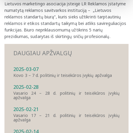
Lietuvos marketingo asociacija įsteigė LR Reklamos įstatyme
numatytą reklamos savitvarkos instituciją – „Lietuvos
reklamos standartų biurą“, kuris sieks užtikrinti tarptautinių
reklamos ir etikos standartų taikymą bei atliks savireguliacijos
funkcijas. Biuro nepriklausomumą užtikrins 5 narių
prezidiumas, sudarytas iš skirtingų sričių profesionalų.
DAUGIAU APŽVALGŲ
2025-03-07
Kovo 3 – 7 d. politinių ir teisėkūros įvykių apžvalga
2025-02-28
Vasario 24 – 28 d. politinių ir teisėkūros įvykių
apžvalga
2025-02-21
Vasario 17 – 21 d. politinių ir teisėkūros įvykių
apžvalga
2025-02-14