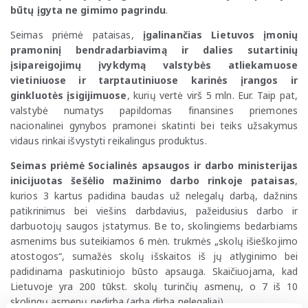
būtų įgyta ne gimimo pagrindu
.
Seimas priėmė pataisas,
įgalinančias Lietuvos įmonių
pramoninį bendradarbiavimą ir dalies sutartinių
įsipareigojimų įvykdymą valstybės atliekamuose
vietiniuose ir tarptautiniuose karinės įrangos ir
ginkluotės įsigijimuose
, kurių vertė virš 5 mln. Eur. Taip pat,
valstybė numatys papildomas finansines priemones
nacionalinei gynybos pramonei skatinti bei teiks užsakymus
vidaus rinkai išvystyti reikalingus produktus.
Seimas priėmė Socialinės apsaugos ir darbo ministerijas
inicijuotas šešėlio mažinimo darbo rinkoje pataisas
,
kurios 3 kartus padidina baudas už nelegalų darbą, dažnins
patikrinimus bei viešins darbdavius, pažeidusius darbo ir
darbuotojų saugos įstatymus. Be to, skolingiems bedarbiams
asmenims bus suteikiamos 6 mėn. trukmės „skolų išieškojimo
atostogos“, sumažės skolų išskaitos iš jų atlyginimo bei
padidinama paskutiniojo būsto apsauga. Skaičiuojama, kad
Lietuvoje yra 200 tūkst. skolų turinčių asmenų, o 7 iš 10
skolingų asmenų nedirba (arba dirba nelegaliai).