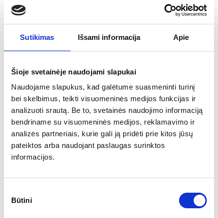
Viešojoje erdvėje susiformavus bendram politiniam
konsensusui dėl Bankų solidarumo įnašo pratęsimo dar
vieneriems metams –
49 opozicinių frakcijų Seimo nariai
Sutikimas
Išsami informacija
Apie
pasiūlė šį mokestį pratęsti neribotam laikotarpiui.
Vyriausybės naujienos
Šioje svetainėje naudojami slapukai
Prezidentas G. Nausėda užsiminė, jog po Prezidento
Naudojame slapukus, kad galėtume suasmeninti turinį
rinkimų,
Vyriausybei sugrąžinus įgaliojimus,
gali būti
bei skelbimus, teikti visuomeninės medijos funkcijas ir
reikalaujama pakeisti daugiau nei keletą ministrų
.
analizuoti srautą. Be to, svetainės naudojimo informaciją
Prezidentą rinkimuose remianti Socialdemokratų partija
bendriname su visuomeninės medijos, reklamavimo ir
Prezidentui siūlo įvertinti Energetikos, Sveikatos apsaugos,
Žemės ūkio, Vidaus reikalų, Susisiekimo ir Finansų ministrų
analizės partneriais, kurie gali ją pridėti prie kitos jūsų
atsakomybę.
pateiktos arba naudojant paslaugas surinktos
informacijos.
Ekonomikos ir inovacijų ministerija pasirašė NASA
inicijuotą „Artemis“ susitarimą
, kuriuo Lietuva prisijungė
prie 40-ties valstybių tarptautinės koalicijos, siekiančios
Sutikimo
bendradarbiauti ir keistis moksliniais duomenimis apie
Būtini
pasirinkimas
atsakingą ir tvarų kosmoso tyrinėjimą.