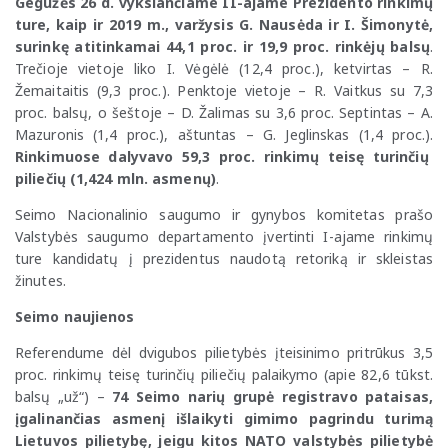
Gegužės 26 d. vyksiančiame II-ajame Prezidento rinkimų
ture, kaip ir 2019 m., varžysis G. Nausėda ir I. Šimonytė,
surinkę atitinkamai 44,1 proc. ir 19,9 proc. rinkėjų balsų
.
Trečioje vietoje liko I. Vėgėlė (12,4 proc.), ketvirtas – R.
Žemaitaitis (9,3 proc.). Penktoje vietoje – R. Vaitkus su 7,3
proc. balsų, o šeštoje – D. Žalimas su 3,6 proc. Septintas – A.
Mazuronis (1,4 proc.), aštuntas – G. Jeglinskas (1,4 proc.).
Rinkimuose dalyvavo 59,3 proc. rinkimų teisę turinčių
piliečių (1,424 mln. asmenų)
.
Seimo Nacionalinio saugumo ir gynybos komitetas prašo
Valstybės saugumo departamento įvertinti I-ajame rinkimų
ture kandidatų į prezidentus naudotą retoriką ir skleistas
žinutes.
Seimo naujienos
Referendume dėl dvigubos pilietybės įteisinimo pritrūkus 3,5
proc. rinkimų teisę turinčių piliečių palaikymo (apie 82,6 tūkst.
balsų „už“) –
74 Seimo narių grupė registravo pataisas,
įgalinančias asmenį išlaikyti gimimo pagrindu turimą
Lietuvos pilietybę, jeigu kitos NATO valstybės pilietybė