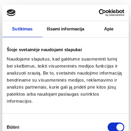
Viešojoje erdvėje susiformavus bendram politiniam
konsensusui dėl Bankų solidarumo įnašo pratęsimo dar
vieneriems metams –
49 opozicinių frakcijų Seimo nariai
pasiūlė šį mokestį pratęsti neribotam laikotarpiui.
Sutikimas
Išsami informacija
Apie
Vyriausybės naujienos
Prezidentas G. Nausėda užsiminė, jog po Prezidento
Šioje svetainėje naudojami slapukai
rinkimų,
Vyriausybei sugrąžinus įgaliojimus,
gali būti
Naudojame slapukus, kad galėtume suasmeninti turinį
reikalaujama pakeisti daugiau nei keletą ministrų
.
bei skelbimus, teikti visuomeninės medijos funkcijas ir
Prezidentą rinkimuose remianti Socialdemokratų partija
analizuoti srautą. Be to, svetainės naudojimo informaciją
Prezidentui siūlo įvertinti Energetikos, Sveikatos apsaugos,
Žemės ūkio, Vidaus reikalų, Susisiekimo ir Finansų ministrų
bendriname su visuomeninės medijos, reklamavimo ir
atsakomybę.
analizės partneriais, kurie gali ją pridėti prie kitos jūsų
pateiktos arba naudojant paslaugas surinktos
Ekonomikos ir inovacijų ministerija pasirašė NASA
informacijos.
inicijuotą „Artemis“ susitarimą
, kuriuo Lietuva prisijungė
prie 40-ties valstybių tarptautinės koalicijos, siekiančios
bendradarbiauti ir keistis moksliniais duomenimis apie
Sutikimo
atsakingą ir tvarų kosmoso tyrinėjimą.
Būtini
pasirinkimas