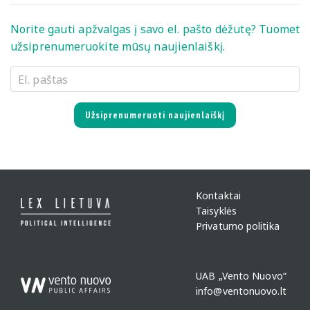
Norite gauti apžvalgas į savo el. pašto dėžutę? Tuomet
užsiprenumeruokite mūsų naujienlaiškį.
Užsiprenumeruoti naujienlaiškį
Kontaktai
Taisyklės
Privatumo politika
UAB „Vento Nuovo“
info@ventonuovo.lt