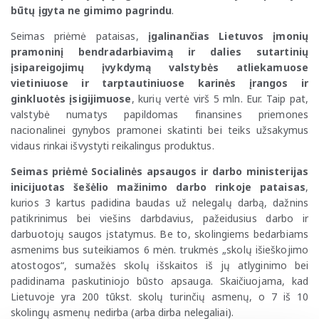
būtų įgyta ne gimimo pagrindu
.
Seimas priėmė pataisas,
įgalinančias Lietuvos įmonių
pramoninį bendradarbiavimą ir dalies sutartinių
įsipareigojimų įvykdymą valstybės atliekamuose
vietiniuose ir tarptautiniuose karinės įrangos ir
ginkluotės įsigijimuose
, kurių vertė virš 5 mln. Eur. Taip pat,
valstybė numatys papildomas finansines priemones
nacionalinei gynybos pramonei skatinti bei teiks užsakymus
vidaus rinkai išvystyti reikalingus produktus.
Seimas priėmė Socialinės apsaugos ir darbo ministerijas
inicijuotas šešėlio mažinimo darbo rinkoje pataisas
,
kurios 3 kartus padidina baudas už nelegalų darbą, dažnins
patikrinimus bei viešins darbdavius, pažeidusius darbo ir
darbuotojų saugos įstatymus. Be to, skolingiems bedarbiams
asmenims bus suteikiamos 6 mėn. trukmės „skolų išieškojimo
atostogos“, sumažės skolų išskaitos iš jų atlyginimo bei
padidinama paskutiniojo būsto apsauga. Skaičiuojama, kad
Lietuvoje yra 200 tūkst. skolų turinčių asmenų, o 7 iš 10
skolingų asmenų nedirba (arba dirba nelegaliai).