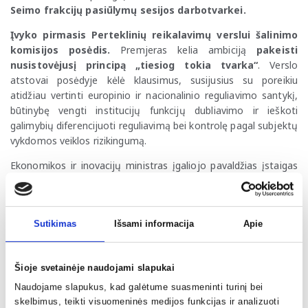
Seimo frakcijų pasiūlymų sesijos darbotvarkei.
Įvyko pirmasis Perteklinių reikalavimų verslui šalinimo
komisijos posėdis.
Premjeras kelia ambiciją
pakeisti
nusistovėjusį principą „tiesiog tokia tvarka“
. Verslo
atstovai posėdyje kėlė klausimus, susijusius su poreikiu
atidžiau vertinti europinio ir nacionalinio reguliavimo santykį,
būtinybę vengti institucijų funkcijų dubliavimo ir ieškoti
galimybių diferencijuoti reguliavimą bei kontrolę pagal subjektų
vykdomos veiklos rizikingumą.
Ekonomikos ir inovacijų ministras įgaliojo pavaldžias įstaigas
(Registrų centrą, Inovacijų agentūrą, Investuok Lietuvoje,
Centrinę pirkimų organizaciją ir kt.) iki balandžio 1 d. įvardinti
po tris daugiausiai administracinės naštos sukeliančias veiklas
Sutikimas
Išsami informacija
Apie
ir pateikti pasiūlymus, kurie tą
naštą sumažintų 30 proc.
Įstaigoms, kurios nesumažins biurokratinės naštos,
numatoma sumažinti finansavimą.
Analogiškas pratimas
Šioje svetainėje naudojami slapukai
(tik iki kovo 10 d.) atliekamas ir ministerijos viduje – viešųjų
pirkimų, paramos administravimo ir licencijų išdavimo
Naudojame slapukus, kad galėtume suasmeninti turinį bei
supaprastinimo procesuose.
skelbimus, teikti visuomeninės medijos funkcijas ir analizuoti