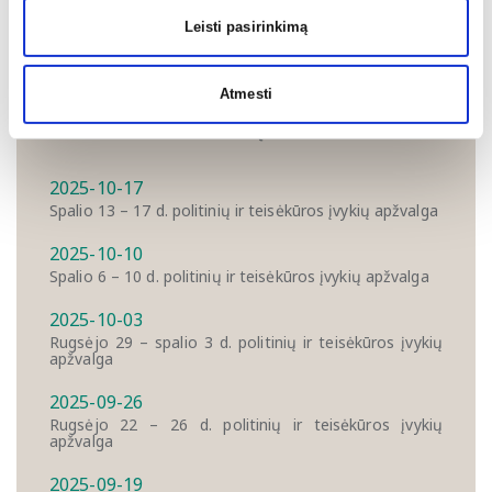
net iki 1 proc. BVP.
Leisti pasirinkimą
Prezidentas G. Nausėda išleido daugiau nei 400 puslapių
autobiografinę knygą „iš arti“
(aut. Laima Lavastė).
Atmesti
DAUGIAU APŽVALGŲ
2025-10-17
Spalio 13 – 17 d. politinių ir teisėkūros įvykių apžvalga
2025-10-10
Spalio 6 – 10 d. politinių ir teisėkūros įvykių apžvalga
2025-10-03
Rugsėjo 29 – spalio 3 d. politinių ir teisėkūros įvykių
apžvalga
2025-09-26
Rugsėjo 22 – 26 d. politinių ir teisėkūros įvykių
apžvalga
2025-09-19