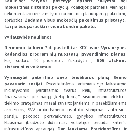
Koalicinės tarybos posėdyje aptarti siūlymai dėl
mokestinės sistemos pokyčių
. Koalicijos partneriai vieningai
nekomentavo nei svarstymų turinio, nei planuojamų pakeitimų
aprėpties.
Žadama visus mokesčių pakeitimus pristatyti,
kai jie bus paruošti ir vienu bendru paketu.
Vyriausybės naujienos
Derinimui iki kovo 7 d. paskelbtas XIX-osios Vyriausybės
kadencijos programinių nuostatų įgyvendinimo planas
,
kurį sudaro 10 prioritetų, išskaidytų
į
505
atskirus
sisteminius veiksmus.
Vyriausybė patvirtino savo teisėkūros planą Seimo
pavasario sesijai.
Prioritetinėmis artimiausiojo laikotarpio
iniciatyvomis įvardinama: tvarus kelių infrastruktūros
finansavimas per naują „kelių fondą“, visuomeninio elektros
tiekimo pratęsimas mažai suvartojantiems ir pažeidžiamiems
asmenims, SVV ombudsmeno instituto steigimas, antrosios
pensijų pakopos pertvarkymas, gynybos infrastruktūros
klausimai (biudžeto didinimas, Vokietijos brigada, kritinės
infrastruktūros apsauga).
Dar laukiama Prezidentūros ir