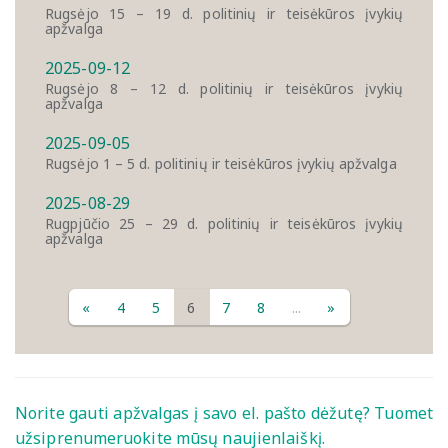
Rugsėjo 15 – 19 d. politinių ir teisėkūros įvykių
apžvalga
2025-09-12
Rugsėjo 8 – 12 d. politinių ir teisėkūros įvykių
apžvalga
2025-09-05
Rugsėjo 1 – 5 d. politinių ir teisėkūros įvykių apžvalga
2025-08-29
Rugpjūčio 25 – 29 d. politinių ir teisėkūros įvykių
apžvalga
«
4
5
6
7
8
...
»
Norite gauti apžvalgas į savo el. pašto dėžutę? Tuomet
užsiprenumeruokite mūsų naujienlaiškį.