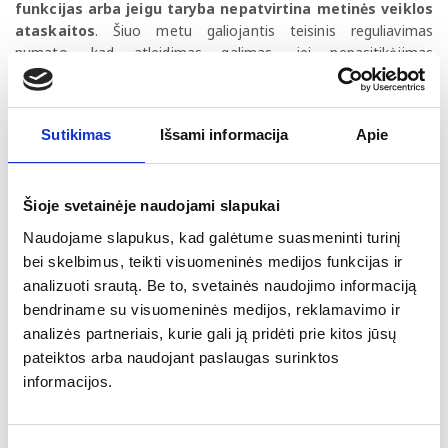
funkcijas arba jeigu taryba nepatvirtina metinės veiklos
ataskaitos
. Šiuo metu galiojantis teisinis reguliavimas
numato, kad atleidimas galimas, jei nepasitikėjimas
grindžiamas viešuoju interesu ir už atleidimą atviru balsavimu
balsuoja ne mažiau kaip 8 iš 12 tarybos narių. Toliau įstatymo
pakeitimo projektas bus svarstomas Kultūros komitete, o
Sutikimas
Išsami informacija
Apie
svarstymas bei priėmimas numatyti gruodžio 16-18 d. Seimo
posėdžiuose.
Vyriausybės naujienos
Šioje svetainėje naudojami slapukai
Vyriausybės posėdyje patvirtintas XX-osios Vyriausybės
Naudojame slapukus, kad galėtume suasmeninti turinį
programos nuostatų įgyvendinimo planas
. Nuostatų
bei skelbimus, teikti visuomeninės medijos funkcijas ir
įgyvendinimo plane numatyti prioritetai ir darbai, kuriuos
analizuoti srautą. Be to, svetainės naudojimo informaciją
Vyriausybė įgyvendins iki 2028 m. pabaigos.
bendriname su visuomeninės medijos, reklamavimo ir
analizės partneriais, kurie gali ją pridėti prie kitos jūsų
Vyriausybė gruodžio 9 d. paskelbė valstybės lygio
ekstremaliąją situaciją dėl iš Baltarusijos teritorijos
pateiktos arba naudojant paslaugas surinktos
leidžiamų meteorologinių balionų
. Taip pat Seimas pritarė
informacijos.
teisės aktų pakeitimams, kuriais sugriežtinama atsakomybę už
kontrabandos nusikaltimus.