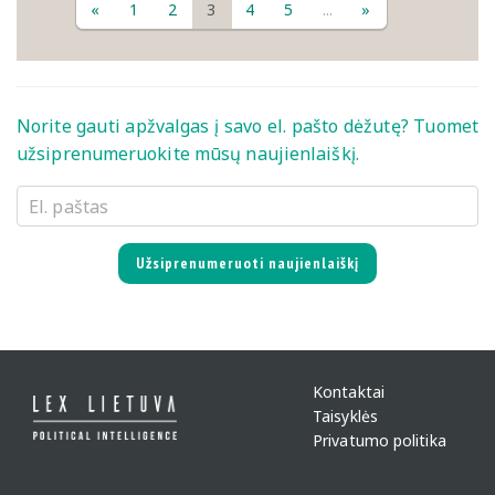
«
1
2
3
4
5
...
»
Norite gauti apžvalgas į savo el. pašto dėžutę? Tuomet
užsiprenumeruokite mūsų naujienlaiškį.
Užsiprenumeruoti naujienlaiškį
Kontaktai
Taisyklės
Privatumo politika