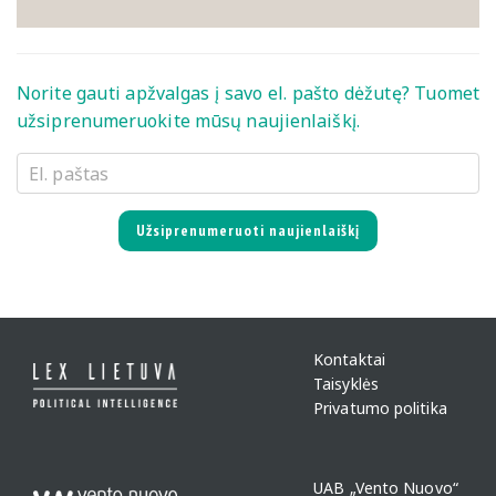
Norite gauti apžvalgas į savo el. pašto dėžutę? Tuomet
užsiprenumeruokite mūsų naujienlaiškį.
Užsiprenumeruoti naujienlaiškį
Kontaktai
Taisyklės
Privatumo politika
UAB „Vento Nuovo“