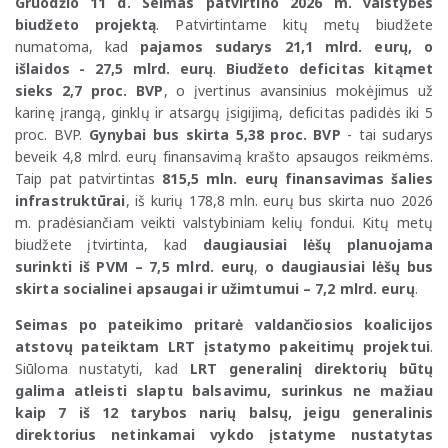
Gruodžio 11 d. Seimas patvirtino 2026 m. valstybės
biudžeto projektą
. Patvirtintame kitų metų biudžete
numatoma, kad
pajamos sudarys 21,1 mlrd. eurų, o
išlaidos - 27,5 mlrd. eurų
.
Biudžeto deficitas kitąmet
sieks 2,7 proc. BVP
, o įvertinus avansinius mokėjimus už
karinę įrangą, ginklų ir atsargų įsigijimą, deficitas padidės iki 5
proc. BVP.
Gynybai bus skirta 5,38 proc. BVP
- tai sudarys
beveik 4,8 mlrd. eurų finansavimą krašto apsaugos reikmėms.
Taip pat patvirtintas
815,5 mln. eurų finansavimas šalies
infrastruktūrai
, iš kurių 178,8 mln. eurų bus skirta nuo 2026
m. pradėsiančiam veikti valstybiniam kelių fondui. Kitų metų
biudžete įtvirtinta, kad
daugiausiai lėšų planuojama
surinkti iš PVM – 7,5 mlrd. eurų
,
o daugiausiai lėšų bus
skirta socialinei apsaugai ir užimtumui – 7,2 mlrd. eurų
.
Seimas po pateikimo pritarė valdančiosios koalicijos
atstovų pateiktam LRT įstatymo pakeitimų projektui
.
Siūloma nustatyti, kad
LRT generalinį direktorių būtų
galima atleisti slaptu balsavimu, surinkus ne mažiau
kaip 7 iš 12 tarybos narių balsų, jeigu generalinis
direktorius netinkamai vykdo įstatyme nustatytas