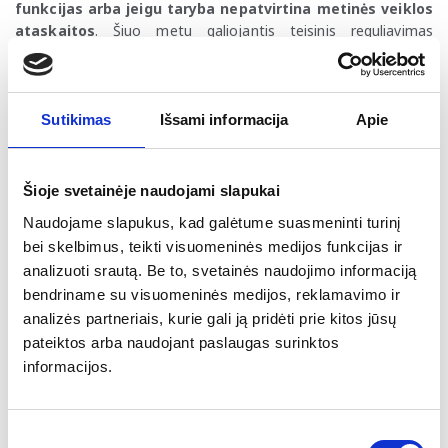
funkcijas arba jeigu taryba nepatvirtina metinės veiklos
ataskaitos
. Šiuo metu galiojantis teisinis reguliavimas
numato, kad atleidimas galimas, jei nepasitikėjimas
grindžiamas viešuoju interesu ir už atleidimą atviru balsavimu
balsuoja ne mažiau kaip 8 iš 12 tarybos narių. Toliau įstatymo
pakeitimo projektas bus svarstomas Kultūros komitete, o
Sutikimas
Išsami informacija
Apie
svarstymas bei priėmimas numatyti gruodžio 16-18 d. Seimo
posėdžiuose.
Šioje svetainėje naudojami slapukai
Vyriausybės naujienos
Naudojame slapukus, kad galėtume suasmeninti turinį
Vyriausybės posėdyje patvirtintas XX-osios Vyriausybės
bei skelbimus, teikti visuomeninės medijos funkcijas ir
programos nuostatų įgyvendinimo planas
. Nuostatų
analizuoti srautą. Be to, svetainės naudojimo informaciją
įgyvendinimo plane numatyti prioritetai ir darbai, kuriuos
bendriname su visuomeninės medijos, reklamavimo ir
Vyriausybė įgyvendins iki 2028 m. pabaigos.
analizės partneriais, kurie gali ją pridėti prie kitos jūsų
Vyriausybė gruodžio 9 d. paskelbė valstybės lygio
pateiktos arba naudojant paslaugas surinktos
ekstremaliąją situaciją dėl iš Baltarusijos teritorijos
informacijos.
leidžiamų meteorologinių balionų
. Taip pat Seimas pritarė
teisės aktų pakeitimams, kuriais sugriežtinama atsakomybę už
kontrabandos nusikaltimus.
Sutikimo