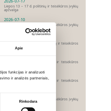
2026-07-17
Liepos 13 – 17 d. politinių ir teisėkūros įvykių
apžvalga
2026-07-10
Liepos 6 – 10 d. politinių ir teisėkūros įvykių
apžvalga
2026-07-03
Birželio 29 – liepos 3 d. politinių ir teisėkūros
įvykių apžvalga
Apie
2026-06-26
Birželio 22 – 26 d. politinių ir teisėkūros
įvykių apžvalga
os funkcijas ir analizuoti
2026-06-19
imo ir analizės partneriais,
Birželio 15 – 19 d. politinių ir teisėkūros
įvykių apžvalga
2026-06-12
Birželio 8 – 12 d. politinių ir teisėkūros įvykių
Rinkodara
apžvalga