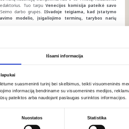
. redaktorius. Tuo tarpu
Venecijos komisija pateikė savo
 Seimo darbo grupės.
Išvadoje teigiama, kad įstatymo
avimo modelio, įsigaliojimo terminų, tarybos narių
emjero G. Palucko teisinę neliečiamybę
. Už teisinės
.
ų mokesčio įstatymo pataisoms, kuriomis siūloma nuo
Išsami informacija
okestinamų palūkanų sumą
. Projektą svarstys Biudžeto ir
į plenarinę salę planuojama, kad projektas grįš birželio 25 d.
irmininku paskirtas prof. Juozas Augutis
. Laikinasis
slapukai
o, kai LMT valdyba pasiūlė atleisti pirmininką iš pareigų
tume suasmeninti turinį bei skelbimus, teikti visuomeninės medij
dojimo informaciją bendriname su visuomeninės medijos, reklamav
os jūsų pateiktos arba naudojant paslaugas surinktos informacijos.
osios valstybės pagalbos sistemos taisyklių liberalizavimo.
nisterijai įgyvendinti 100 mln. eurų vertės paskolų
Nuostatos
Statistika
lo sektoriams, paveiktiems Artimųjų Rytų krizės
.