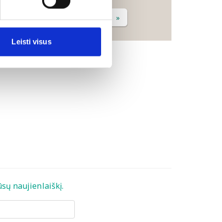
«
1
2
3
...
»
Leisti visus
sų naujienlaiškį.