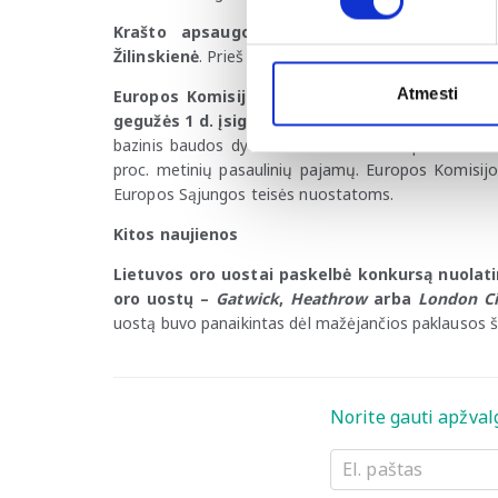
Krašto apsaugos ministerijoje darbą pradė
Žilinskienė
. Prieš tai ji ėjo LRT etikos kontrolierės 
Atmesti
Europos Komisija kreipėsi į Lietuvos institu
gegužės 1 d. įsigaliojusios Konkurencijos įsta
bazinis baudos dydis mažinamas iki 50 proc. maksim
proc. metinių pasaulinių pajamų. Europos Komisijo
Europos Sąjungos teisės nuostatoms.
Kitos naujienos
Lietuvos oro uostai paskelbė konkursą nuolatin
oro uostų –
Gatwick
,
Heathrow
arba
London Ci
uostą buvo panaikintas dėl mažėjančios paklausos ši
Norite gauti apžval