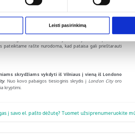
jo ministro patarėja strateginei komunikacijai A.
pareigas.
Leisti pasirinkimą
cijas, prašydama pateikti atsakymus dėl nuo šių metų
tymo pataisos
. Pagal pataisą po pirmojo etapo apskaičiuotas
alaus galimo skirti baudos dydžio – t.y. nuo 10 proc. iki 5
s pateiktame rašte nurodoma, kad pataisa gali prieštarauti
iams skrydžiams vykdyti iš Vilniaus į vieną iš Londono
ty
. Nuo kovo pabaigos tiesioginis skrydis į
London City
oro
a kryptimi.
gas į savo el. pašto dėžutę? Tuomet užsiprenumeruokite mū