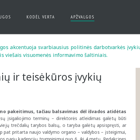
AUGOS
KODĖL VERTA
APŽVALGOS
algos akcentuoja svarbiausius politinės darbotvarkės įvykiu
is viešais visuomenės informavimo šaltiniais.
ių ir teisėkūros įvykių
mo pakeitimus, tačiau balsavimas dėl išvados atidėtas
sų įsigaliojimo terminų – direktorės atleidimas galėtų būti
iejų trečdalių tarybos balsų, o taryba galėtų apsispręsti, ar
ip pat pritarta naujo valdymo organo – valdybos – įsteigimui,
ybos narių kadencijų trumpinimui nuo 6 iki 4 metų. Redakcines