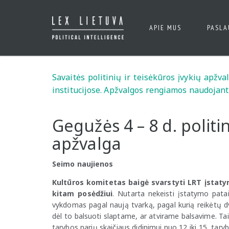
APIE MUS
PASL
Savaitės politinių ir teisėkūros įvykių apžv
institucijose. Apžvalgos rengiamos naudojant
Gegužės 4 – 8 d. politin
apžvalga
Seimo naujienos
Kultūros komitetas baigė svarstyti LRT įstaty
kitam posėdžiui
. Nutarta nekeisti įstatymo patai
vykdomas pagal naują tvarką, pagal kurią reikėtų dv
dėl to balsuoti slaptame, ar atvirame balsavime. Ta
tarybos narių skaičiaus didinimui nuo 12 iki 15, tar