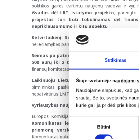
politikos gaires tvirtintų naujienų vadovai ir vyr
išvadas dėl LRT įstatymo projekto
, parengto
projektas turi būti tobulinamas dėl finans
nepriklausomumo ir kitų aspektų
.
Ketvirtadienį Seimas panaikino buvusio pr
neliečiamybės panaikinimą balsavo 93 parlamentarai
Seimas po pateikimo pritarė Gyventojų pajam
Sutikimas
500 eurų iki 2 tūkst. eurų padidinti neapm
finansų komitetas, Vyriausybė pateiks savo išvadą, o 
Laikinuoju Lietuvos mokslo tarybos (LMT) p
Šioje svetainėje naudojami 
pirmininkas paskirtas po G. Valinčiaus atleidim
Naudojame slapukus, kad galė
nepatvirtinus LMT metinės veiklos ataskaitos.
srautą. Be to, svetainės nau
Vyriausybės naujienos
kurie gali ją pridėti prie kit
Europos Komisija patvirtino komunikatą dėl laikin
Sutikimo
Komunikatas leis Ekonomikos ir inovacijų mi
Būtini
pasirinkimas
priemonę verslo apyvartinėms lėšoms vers
Komunikatas galios iki 2026 m. gruodžio 31 d.